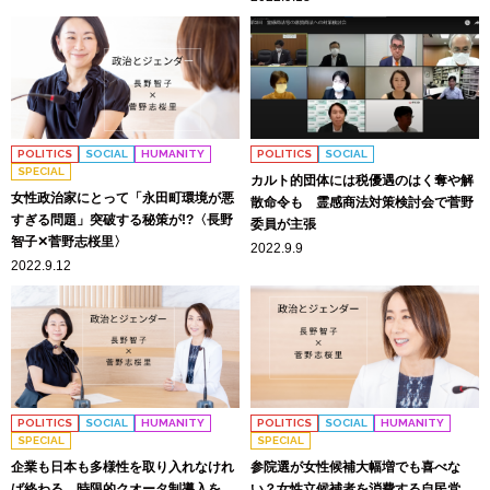
POLITICS
SOCIAL
HUMANITY
POLITICS
SOCIAL
SPECIAL
カルト的団体には税優遇のはく奪や解
女性政治家にとって「永田町環境が悪
散命令も 霊感商法対策検討会で菅野
すぎる問題」突破する秘策が!?〈長野
委員が主張
智子✕菅野志桜里〉
2022.9.9
2022.9.12
POLITICS
SOCIAL
HUMANITY
POLITICS
SOCIAL
HUMANITY
SPECIAL
SPECIAL
企業も日本も多様性を取り入れなけれ
参院選が女性候補大幅増でも喜べな
ば終わる 時限的クオータ制導入を
い？女性立候補者を消費する自民党