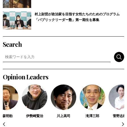
村上財団が政治家を目指す女性たちのためのプログラム
「パブリックリーダー塾」第一期生を募集
Search
検索
Opinion Leaders
高森明勅
伊勢崎賢治
川上高司
滝澤三郎
菅野志桜