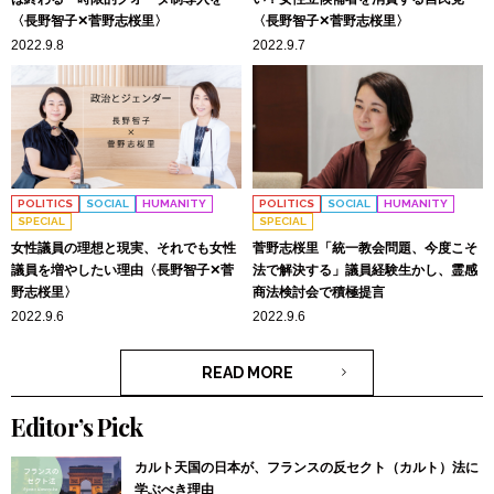
〈長野智子✕菅野志桜里〉
〈長野智子✕菅野志桜里〉
2022.9.8
2022.9.7
POLITICS
SOCIAL
HUMANITY
POLITICS
SOCIAL
HUMANITY
SPECIAL
SPECIAL
女性議員の理想と現実、それでも女性
菅野志桜里「統一教会問題、今度こそ
議員を増やしたい理由〈長野智子✕菅
法で解決する」議員経験生かし、霊感
野志桜里〉
商法検討会で積極提言
2022.9.6
2022.9.6
READ MORE
Editor’s Pick
カルト天国の日本が、フランスの反セクト（カルト）法に
学ぶべき理由