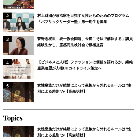
村上財団が政治家を目指す女性たちのためのプログラム
「パブリックリーダー塾」第一期生を募集
菅野志桜里「統一教会問題、今度こそ法で解決する」議員
経験生かし、霊感商法検討会で積極提言
【ビジネスと人権】ファッションは価値を語れるか。繊維
産業連盟が人権DDガイドライン策定へ
女性皇族だけが結婚によって皇族から外れるルールは“性
別による差別”か【高森明勅】
Topics
女性皇族だけが結婚によって皇族から外れるルールは“性
別による差別”か【高森明勅】