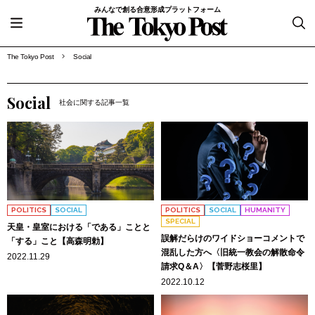
みんなで創る合意形成プラットフォーム
The Tokyo Post
Social
Social
社会に関する記事一覧
POLITICS
SOCIAL
POLITICS
SOCIAL
HUMANITY
SPECIAL
天皇・皇室における「である」ことと
誤解だらけのワイドショーコメントで
「する」こと【高森明勅】
混乱した方へ〈旧統一教会の解散命令
2022.11.29
請求Q＆A〉【菅野志桜里】
2022.10.12