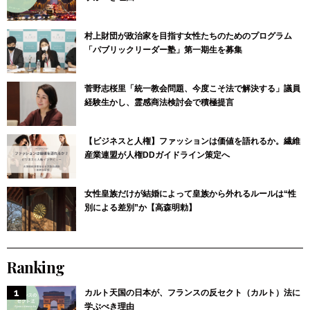
村上財団が政治家を目指す女性たちのためのプログラム
「パブリックリーダー塾」第一期生を募集
菅野志桜里「統一教会問題、今度こそ法で解決する」議員
経験生かし、霊感商法検討会で積極提言
【ビジネスと人権】ファッションは価値を語れるか。繊維
産業連盟が人権DDガイドライン策定へ
女性皇族だけが結婚によって皇族から外れるルールは“性
別による差別”か【高森明勅】
Ranking
カルト天国の日本が、フランスの反セクト（カルト）法に
学ぶべき理由