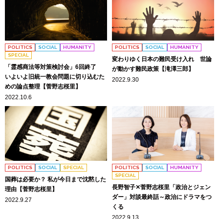
POLITICS
SOCIAL
HUMANITY
POLITICS
SOCIAL
HUMANITY
SPECIAL
変わりゆく日本の難民受け入れ 世論
「霊感商法等対策検討会」6回終了
が動かす難民政策【滝澤三郎】
いよいよ旧統一教会問題に切り込むた
2022.9.30
めの論点整理【菅野志桜里】
2022.10.6
POLITICS
SOCIAL
SPECIAL
POLITICS
SOCIAL
HUMANITY
SPECIAL
国葬は必要か？ 私が今日まで沈黙した
長野智子✕菅野志桜里「政治とジェン
理由【菅野志桜里】
ダー」対談最終話～政治にドラマをつ
2022.9.27
くる
2022.9.13