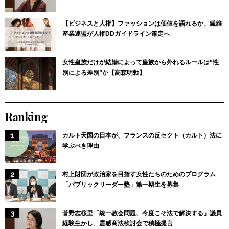
【ビジネスと人権】ファッションは価値を語れるか。繊維
産業連盟が人権DDガイドライン策定へ
女性皇族だけが結婚によって皇族から外れるルールは“性
別による差別”か【高森明勅】
Ranking
カルト天国の日本が、フランスの反セクト（カルト）法に
学ぶべき理由
村上財団が政治家を目指す女性たちのためのプログラム
「パブリックリーダー塾」第一期生を募集
菅野志桜里「統一教会問題、今度こそ法で解決する」議員
経験生かし、霊感商法検討会で積極提言