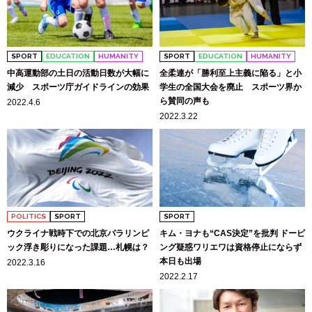
SPORT
EDUCATION
HUMANITY
SPORT
EDUCATION
HUMANITY
中高運動部の土日の活動日数が大幅に
全柔連が「勝利至上主義に陥る」と小
減少 スポーツ庁ガイドラインの効果
学生の全国大会を廃止 スポーツ界か
ら賛同の声も
2022.4.6
2022.3.22
POLITICS
SPORT
SPORT
ウクライナ戦時下での北京パラリンピ
キム・ヨナも“CAS決定”を批判 ドーピ
ック浮き彫りになった課題…札幌は？
ング疑惑ワリエワは資格停止にならず
本日も出場
2022.3.16
2022.2.17