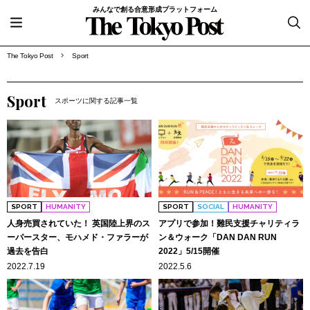
みんなで創る合意形成プラットフォーム
The Tokyo Post
Sport
Sport
スポーツに関する記事一覧
SPORT
HUMANITY
SPORT
SOCIAL
HUMANITY
人身売買されていた！ 英国陸上界のス
アプリで参加！難民支援チャリティラ
ーパースター、モハメド・ファラーが
ン＆ウォーク「DAN DAN RUN
過去を告白
2022」5/15開催
2022.7.19
2022.5.6