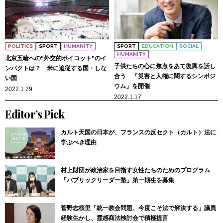
POLITICS
SPORT
HUMANITY
SPORT
EDUCATION
SOCIAL
HUMANITY
北京五輪への“外交的ボイコット”のイ
子供たちの心に焦点をあて復興を話し
ンパクトは？ 米に追従する国・しな
合う 「災害と人権に関するシンポジ
い国
ウム」を開催
2022.1.29
2022.1.17
Editor’s Pick
カルト天国の日本が、フランスの反セクト（カルト）法に
学ぶべき理由
村上財団が政治家を目指す女性たちのためのプログラム
「パブリックリーダー塾」第一期生を募集
菅野志桜里「統一教会問題、今度こそ法で解決する」議員
経験生かし、霊感商法検討会で積極提言