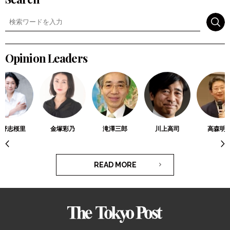
検索
Opinion Leaders
菅野志桜里
金塚彩乃
滝澤三郎
川上高司
高森明
READ MORE
The