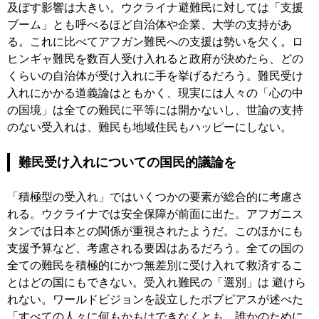
及ぼす影響は大きい。ウクライナ避難民に対しては「支援
ブーム」とも呼べるほど自治体や企業、大学の支持があ
る。これに比べてアフガン難民への支援は勢いを欠く。ロ
ヒンギャ難民を数百人受け入れると政府が決めたら、どの
くらいの自治体が受け入れに手を挙げるだろう。難民受け
入れにかかる道義論はともかく、現実には人々の「心の中
の国境」は全ての難民に平等には開かないし、世論の支持
のない受入れは、難民も地域住民もハッピーにしない。
難民受け入れについての国民的議論を
「積極型の受入れ」ではいくつかの要素が総合的に考慮さ
れる。ウクライナでは安全保障が前面に出た。アフガニス
タンでは日本との関係が重視されたようだ。このほかにも
支援予算など、考慮される要因はあるだろう。全ての国の
全ての難民を積極的にかつ無差別に受け入れて救済するこ
とはどの国にもできない。受入れ難民の「選別」は 避けら
れない。ワールドビジョンを設立したボブピアスが述べた
「すべての人々に何もかもはできなくとも、誰かのために