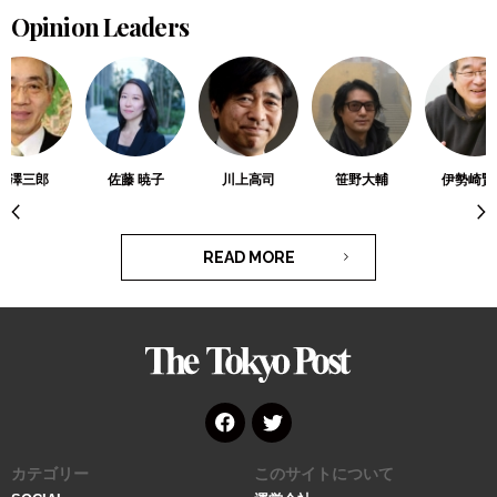
Opinion Leaders
滝澤三郎
佐藤 暁子
川上高司
笹野大輔
伊勢崎賢
READ MORE
The
Tokyo
Post
Face
Twitt
カテゴリー
このサイトについて
book
er