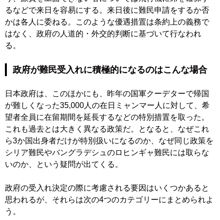
るなどで来日を容易にする。来日後に難民申請をするか否
かは各人に委ねる。このような優遇措置は条約上の義務で
はなく、政府の人道的・外交的判断に基づいて行なわれ
る。
政府が難民受入れに積極的になるのはこんな場合
日本政府は、このほかにも、昨年の国軍クーデターで帰国
が難しくなった35,000人の在日ミャンマー人に対して、希
望者全員に在留期間を延長するなどの特別措置を取った。
これも過去とは大きく異なる政策だ。となると、なぜこれ
ら3か国出身者だけが特別扱いになるのか、なぜ同じ政策を
シリア難民やバングラデシュのロヒンギャ難民には取らな
いのか、という疑問が出てくる。
政府の受入れ決定の際に考慮される要因はいくつかあると
思われるが、それらは次の4つのカテゴリーにまとめられよ
う。