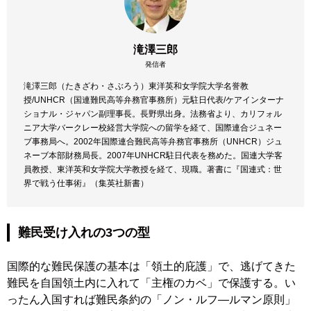
滝澤三郎
発信者
滝澤三郎（たきざわ・さぶろう）東洋英和女学院大学名誉教
授/UNHCR（国連難民高等弁務官事務所）元駐日代表/ケアインターナ
ショナル・ジャパン副理事長。長野県出身。法務省より、カリフォル
ニア大学バークレー校経営大学院への留学を経て、国際連合ジュネー
ブ事務局へ。2002年国際連合難民高等弁務官事務所（UNHCR）ジュ
ネーブ本部財務局長。2007年UNHCR駐日代表を務めた。国連大学客
員教授、東洋英和女学院大学教授を経て、現職。著書に『国連式：世
界で戦う仕事術』（集英社新書）
難民受け入れの3つの型
国際的な難民保護の基本は「領土的庇護」で、逃げてきた
難民を自国領土内に入れて「主権のカベ」で保護する。い
ったん入国すれば難民条約の「ノン・ルフ―ルマン原則」