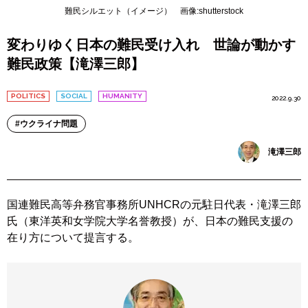
難民シルエット（イメージ） 画像:shutterstock
変わりゆく日本の難民受け入れ 世論が動かす
難民政策【滝澤三郎】
POLITICS
SOCIAL
HUMANITY
2022.9.30
ウクライナ問題
滝澤三郎
国連難民高等弁務官事務所UNHCRの元駐日代表・滝澤三郎
氏（東洋英和女学院大学名誉教授）が、日本の難民支援の
在り方について提言する。