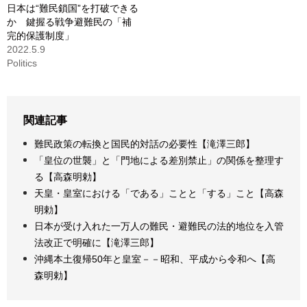
日本は“難民鎖国”を打破できる
か 鍵握る戦争避難民の「補
完的保護制度」
2022.5.9
Politics
関連記事
難民政策の転換と国民的対話の必要性【滝澤三郎】
「皇位の世襲」と「門地による差別禁止」の関係を整理す
る【高森明勅】
天皇・皇室における「である」ことと「する」こと【高森
明勅】
日本が受け入れた一万人の難民・避難民の法的地位を入管
法改正で明確に【滝澤三郎】
沖縄本土復帰50年と皇室－－昭和、平成から令和へ【高
森明勅】