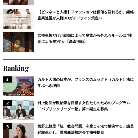
【ビジネスと人権】ファッションは価値を語れるか。繊維
産業連盟が人権DDガイドライン策定へ
女性皇族だけが結婚によって皇族から外れるルールは“性
別による差別”か【高森明勅】
Ranking
カルト天国の日本が、フランスの反セクト（カルト）法に
学ぶべき理由
村上財団が政治家を目指す女性たちのためのプログラム
「パブリックリーダー塾」第一期生を募集
菅野志桜里「統一教会問題、今度こそ法で解決する」議員
経験生かし、霊感商法検討会で積極提言