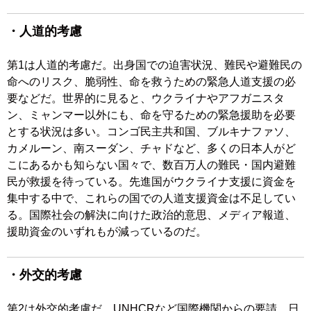
・人道的考慮
第1は人道的考慮だ。出身国での迫害状況、難民や避難民の
命へのリスク、脆弱性、命を救うための緊急人道支援の必
要などだ。世界的に見ると、ウクライナやアフガニスタ
ン、ミャンマー以外にも、命を守るための緊急援助を必要
とする状況は多い。コンゴ民主共和国、ブルキナファソ、
カメルーン、南スーダン、チャドなど、多くの日本人がど
こにあるかも知らない国々で、数百万人の難民・国内避難
民が救援を待っている。先進国がウクライナ支援に資金を
集中する中で、これらの国での人道支援資金は不足してい
る。国際社会の解決に向けた政治的意思、メディア報道、
援助資金のいずれもが減っているのだ。
・外交的考慮
第2は外交的考慮だ。UNHCRなど国際機関からの要請、日