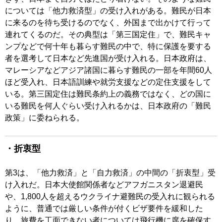
については「他力救済型」の受け入れがある。難民が日本
に来るのを待ち受けるのでなく、外国まで出かけて行って
連れてくるのだ。その典型は「第三国定住」で、難民キャ
ンプなどで何十年も暮らす難民の中で、特に保護を要する
者を選考して日本など先進国が受け入れる。日本政府は、
マレーシアなどアジア諸国に暮らす難民の一部を年間60人
ほど受入れ、日本語訓練や就労支援などの定住支援をして
いる。第三国定住は難民条約上の義務ではなく、どの国に
いる難民を何人ぐらい受け入れるかは、日本政府の「難民
政策」に委ねられる。
・折衷型
第3は、「他力救済」と「自力救済」の中間の「折衷型」受
け入れだ。日本大使館関係者などアフガニスタン退避民
や、1,800人を超えるウクライナ避難民の受入れに観られる
ように、普通では厳しい条件が付くビザ要件を緩和した
り、旅費を工面できない者については飛行機に席を確保す