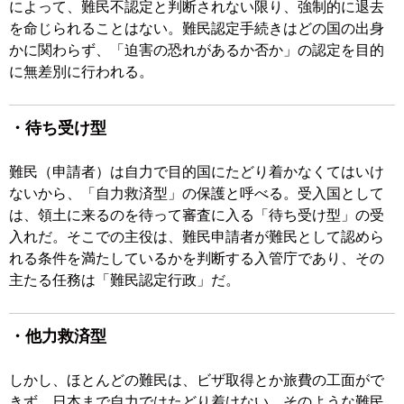
によって、難民不認定と判断されない限り、強制的に退去
を命じられることはない。難民認定手続きはどの国の出身
かに関わらず、「迫害の恐れがあるか否か」の認定を目的
に無差別に行われる。
・待ち受け型
難民（申請者）は自力で目的国にたどり着かなくてはいけ
ないから、「自力救済型」の保護と呼べる。受入国として
は、領土に来るのを待って審査に入る「待ち受け型」の受
入れだ。そこでの主役は、難民申請者が難民として認めら
れる条件を満たしているかを判断する入管庁であり、その
主たる任務は「難民認定行政」だ。
・他力救済型
しかし、ほとんどの難民は、ビザ取得とか旅費の工面がで
きず、日本まで自力ではたどり着けない。そのような難民