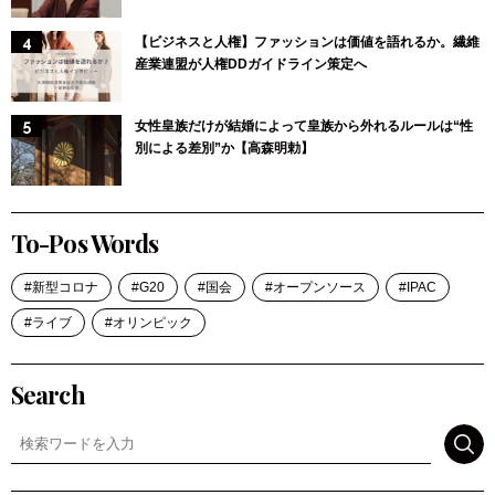
【ビジネスと人権】ファッションは価値を語れるか。繊維
産業連盟が人権DDガイドライン策定へ
女性皇族だけが結婚によって皇族から外れるルールは“性
別による差別”か【高森明勅】
To-Pos Words
新型コロナ
G20
国会
オープンソース
IPAC
ライブ
オリンピック
Search
検索