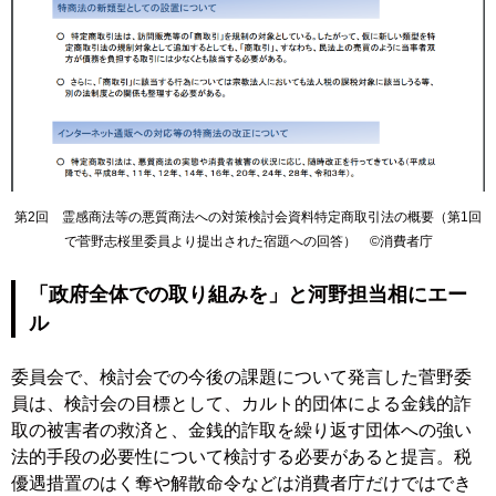
第2回 霊感商法等の悪質商法への対策検討会資料
特定商取引法の概要
（第1回
で菅野志桜里委員より提出された宿題への回答） ©消費者庁
「政府全体での取り組みを」と河野担当相にエー
ル
委員会で、検討会での今後の課題について発言した菅野委
員は、検討会の目標として、カルト的団体による金銭的詐
取の被害者の救済と、金銭的詐取を繰り返す団体への強い
法的手段の必要性について検討する必要があると提言。税
優遇措置のはく奪や解散命令などは消費者庁だけではでき