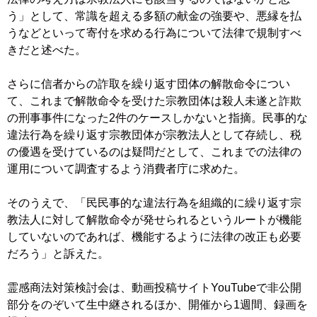
う」として、常識を超える多額の献金の強要や、悪縁を払
うなどといって寄付を求める行為について法律で規制すべ
きだと述べた。
さらに信者からの詐取を繰り返す団体の解散命令につい
て、これまで解散命令を受けた宗教団体は殺人未遂と詐欺
の刑事事件になった2件のケースしかないと指摘。民事的な
違法行為を繰り返す宗教団体が宗教法人として存続し、税
の優遇を受けているのは疑問だとして、これまでの法律の
運用について調査するよう消費者庁に求めた。
そのうえで、「民民事的な違法行為を組織的に繰り返す宗
教法人に対して解散命令が発せられるというルートが機能
していないのであれば、機能するように法律の改正も必要
だろう」と訴えた。
霊感商法対策検討会は、動画投稿サイトYouTubeで非公開
部分をのぞいて生中継されるほか、開催から1週間、録画を