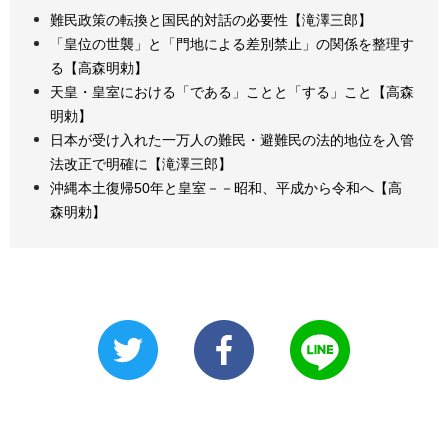
難民政策の転換と国民的対話の必要性【滝澤三郎】
「皇位の世襲」と「門地による差別禁止」の関係を整理す
る【高森明勅】
天皇・皇室における「である」ことと「する」こと【高森
明勅】
日本が受け入れた一万人の難民・避難民の法的地位を入管
法改正で明確に【滝澤三郎】
沖縄本土復帰50年と皇室－－昭和、平成から令和へ【高
森明勅】