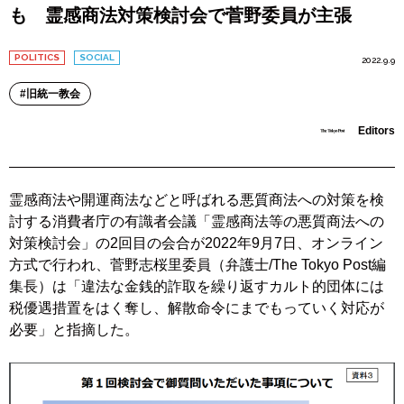
も 霊感商法対策検討会で菅野委員が主張
POLITICS
SOCIAL
2022.9.9
旧統一教会
Editors
霊感商法や開運商法などと呼ばれる悪質商法への対策を検
討する消費者庁の有識者会議「霊感商法等の悪質商法への
対策検討会」の2回目の会合が2022年9月7日、オンライン
方式で行われ、菅野志桜里委員（弁護士/The Tokyo Post編
集長）は「違法な金銭的詐取を繰り返すカルト的団体には
税優遇措置をはく奪し、解散命令にまでもっていく対応が
必要」と指摘した。