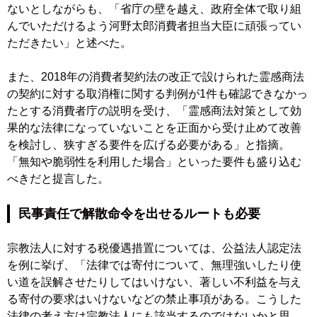
ないとしながらも、「省庁の壁を越え、政府全体で取り組
んでいただけるよう河野太郎消費者担当大臣に頑張ってい
ただきたい」と述べた。
また、2018年の消費者契約法の改正で設けられた霊感商法
の契約に対する取消権に関する判例が1件も確認できなかっ
たとする消費者庁の説明を受け、「霊感商法対策として効
果的な法律になっていないことを正面から受け止めて改善
を検討し、狭すぎる要件を広げる必要がある」と指摘。
「無知や脆弱性を利用した場合」といった要件も盛り込む
べきだと提言した。
民事責任で解散命令を出せるルートも必要
宗教法人に対する税優遇措置については、公益法人認定法
を例に挙げ、「法律では寄付について、無理強いしたり使
い道を誤解させたりしてはいけない、著しい不利益を与え
る寄付の要求はいけないなどの禁止事項がある。こうした
法律の考え方は宗教法人にも該当するのではないかと思