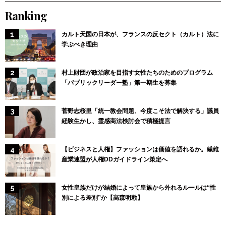
Ranking
カルト天国の日本が、フランスの反セクト（カルト）法に
学ぶべき理由
村上財団が政治家を目指す女性たちのためのプログラム
「パブリックリーダー塾」第一期生を募集
菅野志桜里「統一教会問題、今度こそ法で解決する」議員
経験生かし、霊感商法検討会で積極提言
【ビジネスと人権】ファッションは価値を語れるか。繊維
産業連盟が人権DDガイドライン策定へ
女性皇族だけが結婚によって皇族から外れるルールは“性
別による差別”か【高森明勅】