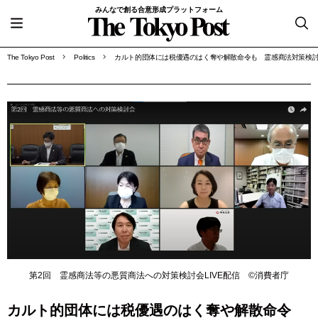
みんなで創る合意形成プラットフォーム
The Tokyo Post
Politics
カルト的団体には税優遇のはく奪や解散命令も 霊感商法対策検
第2回 霊感商法等の悪質商法への対策検討会LIVE配信 ©消費者庁
カルト的団体には税優遇のはく奪や解散命令