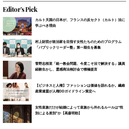
Editor’s Pick
カルト天国の日本が、フランスの反セクト（カルト）法に
学ぶべき理由
村上財団が政治家を目指す女性たちのためのプログラム
「パブリックリーダー塾」第一期生を募集
菅野志桜里「統一教会問題、今度こそ法で解決する」議員
経験生かし、霊感商法検討会で積極提言
【ビジネスと人権】ファッションは価値を語れるか。繊維
産業連盟が人権DDガイドライン策定へ
女性皇族だけが結婚によって皇族から外れるルールは“性
別による差別”か【高森明勅】