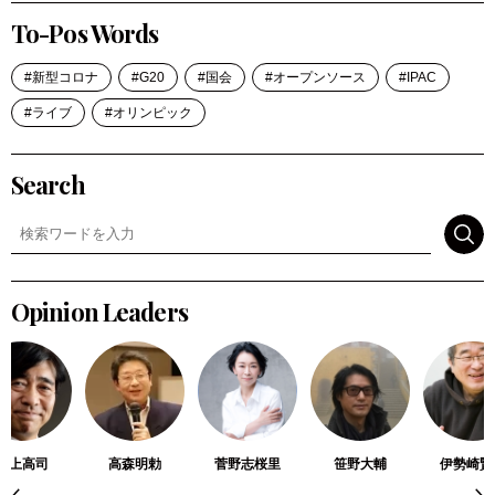
To-Pos Words
新型コロナ
G20
国会
オープンソース
IPAC
ライブ
オリンピック
Search
検索
Opinion Leaders
川上高司
高森明勅
菅野志桜里
笹野大輔
伊勢崎賢