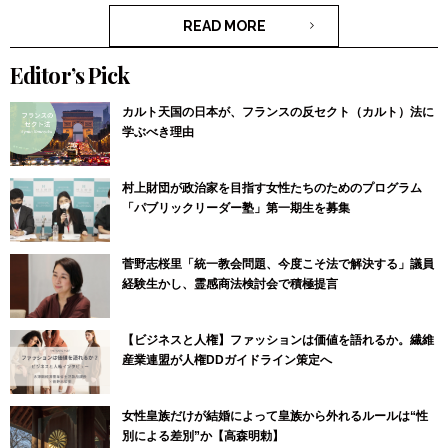
READ MORE
Editor’s Pick
カルト天国の日本が、フランスの反セクト（カルト）法に
学ぶべき理由
村上財団が政治家を目指す女性たちのためのプログラム
「パブリックリーダー塾」第一期生を募集
菅野志桜里「統一教会問題、今度こそ法で解決する」議員
経験生かし、霊感商法検討会で積極提言
【ビジネスと人権】ファッションは価値を語れるか。繊維
産業連盟が人権DDガイドライン策定へ
女性皇族だけが結婚によって皇族から外れるルールは“性
別による差別”か【高森明勅】