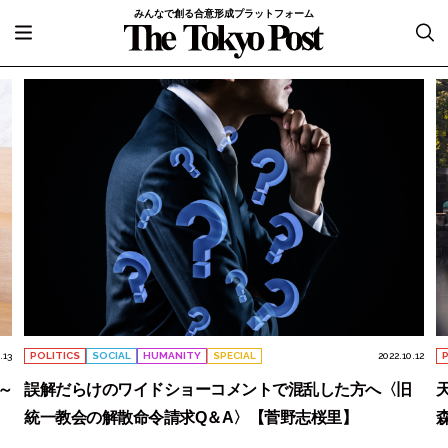
みんなで創る合意形成プラットフォーム
.13
POLITICS
SOCIAL
HUMANITY
SPECIAL
2022.10.12
～
誤解だらけのワイドショーコメントで混乱した方へ〈旧
統一教会の解散命令請求Q＆A〉【菅野志桜里】