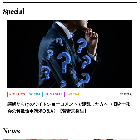
Special
POLITICS
SOCIAL
HUMANITY
SPECIAL
2022.7.19
誤解だらけのワイドショーコメントで混乱した方へ〈旧統一教
会の解散命令請求Q＆A〉【菅野志桜里】
News