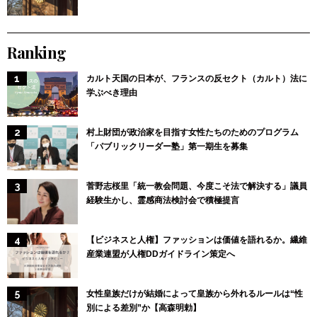
Ranking
カルト天国の日本が、フランスの反セクト（カルト）法に
学ぶべき理由
村上財団が政治家を目指す女性たちのためのプログラム
「パブリックリーダー塾」第一期生を募集
菅野志桜里「統一教会問題、今度こそ法で解決する」議員
経験生かし、霊感商法検討会で積極提言
【ビジネスと人権】ファッションは価値を語れるか。繊維
産業連盟が人権DDガイドライン策定へ
女性皇族だけが結婚によって皇族から外れるルールは“性
別による差別”か【高森明勅】