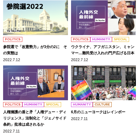
POLITICS
POLITICS
HUMANITY
SPECIAL
参院選で「改憲勢力」が3分の2に そ
ウクライナ、アフガニスタン、ミャン
の実態は
マー…難民受け入れの門戸広げる日本
2022.7.12
2022.7.12
POLITICS
HUMANITY
SPECIAL
HUMANITY
CULTURE
人権擁護の盾と矛「人権デュー・ディ
6月のニューヨークはレインボー
リジェンス」法制化と「ジェノサイド
2022.7.11
条約」批准は成されるか
2022.7.11