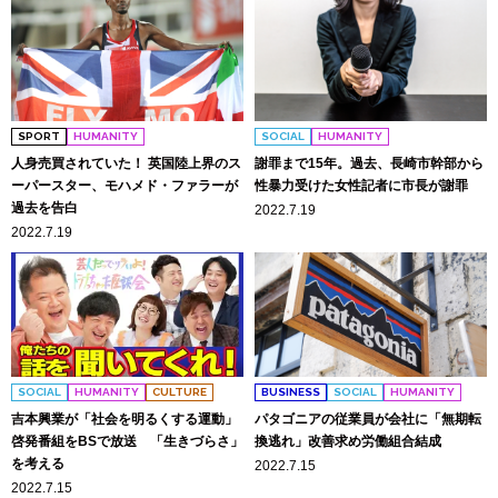
SPORT
HUMANITY
SOCIAL
HUMANITY
人身売買されていた！ 英国陸上界のス
謝罪まで15年。過去、長崎市幹部から
ーパースター、モハメド・ファラーが
性暴力受けた女性記者に市長が謝罪
過去を告白
2022.7.19
2022.7.19
SOCIAL
HUMANITY
CULTURE
BUSINESS
SOCIAL
HUMANITY
吉本興業が「社会を明るくする運動」
パタゴニアの従業員が会社に「無期転
啓発番組をBSで放送 「生きづらさ」
換逃れ」改善求め労働組合結成
を考える
2022.7.15
2022.7.15