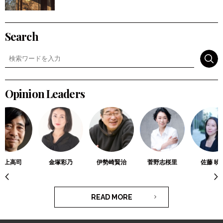
Search
検索
Opinion Leaders
川上高司
金塚彩乃
伊勢崎賢治
菅野志桜里
佐藤 暁
READ MORE