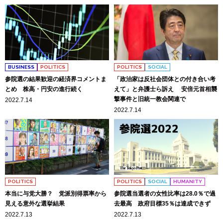
BUSINESS
POLITICS
POLITICS
SOCIAL
参院選の結果歓迎の経済界コメントま
「政治家は反社会団体との付き合い考
とめ 株高・円安の進行続く
えて」と弁護士ら訴え 安倍元首相襲
撃事件と旧統一教会関連で
2022.7.14
2022.7.14
POLITICS
POLITICS
SOCIAL
HUMANITY
本当に与党大勝？ 党派別得票率から
参院選当選者の女性比率は28.0％で過
見える意外な選挙結果
去最高 政府目標35％は達成できず
2022.7.13
2022.7.13