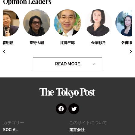
Opinion Leaders
高森明勅
笹野大輔
滝澤三郎
金塚彩乃
佐藤 暁
READ MORE
The
Tokyo
Post
Face
Twitt
カテゴリー
このサイトについて
book
er
SOCIAL
運営会社