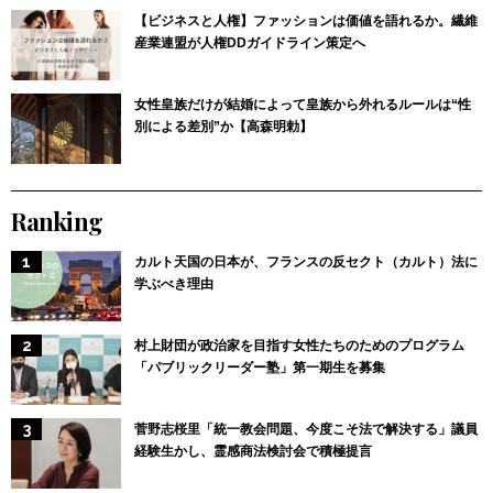
【ビジネスと人権】ファッションは価値を語れるか。繊維
産業連盟が人権DDガイドライン策定へ
女性皇族だけが結婚によって皇族から外れるルールは“性
別による差別”か【高森明勅】
Ranking
カルト天国の日本が、フランスの反セクト（カルト）法に
学ぶべき理由
村上財団が政治家を目指す女性たちのためのプログラム
「パブリックリーダー塾」第一期生を募集
菅野志桜里「統一教会問題、今度こそ法で解決する」議員
経験生かし、霊感商法検討会で積極提言