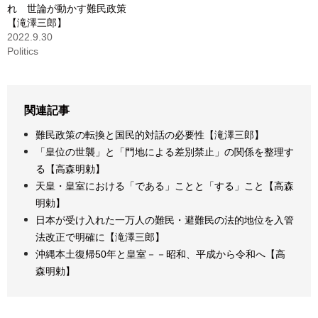
れ 世論が動かす難民政策
【滝澤三郎】
2022.9.30
Politics
関連記事
難民政策の転換と国民的対話の必要性【滝澤三郎】
「皇位の世襲」と「門地による差別禁止」の関係を整理す
る【高森明勅】
天皇・皇室における「である」ことと「する」こと【高森
明勅】
日本が受け入れた一万人の難民・避難民の法的地位を入管
法改正で明確に【滝澤三郎】
沖縄本土復帰50年と皇室－－昭和、平成から令和へ【高
森明勅】