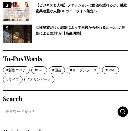
【ビジネスと人権】ファッションは価値を語れるか。繊維
産業連盟が人権DDガイドライン策定へ
女性皇族だけが結婚によって皇族から外れるルールは“性
別による差別”か【高森明勅】
To-Pos Words
新型コロナ
G20
国会
オープンソース
IPAC
ライブ
オリンピック
Search
検索