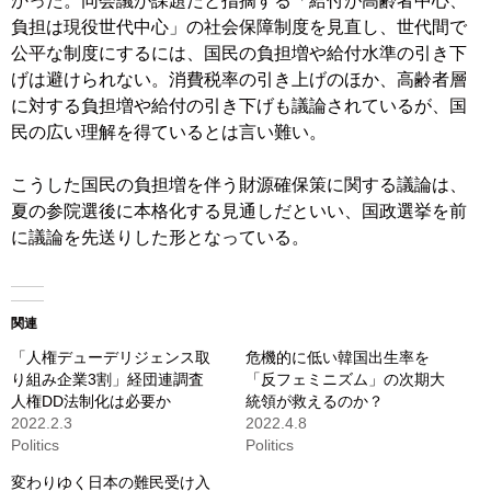
かった。同会議が課題だと指摘する「給付が高齢者中心、
負担は現役世代中心」の社会保障制度を見直し、世代間で
公平な制度にするには、国民の負担増や給付水準の引き下
げは避けられない。消費税率の引き上げのほか、高齢者層
に対する負担増や給付の引き下げも議論されているが、国
民の広い理解を得ているとは言い難い。
こうした国民の負担増を伴う財源確保策に関する議論は、
夏の参院選後に本格化する見通しだといい、国政選挙を前
に議論を先送りした形となっている。
関連
「人権デューデリジェンス取
危機的に低い韓国出生率を
り組み企業3割」経団連調査
「反フェミニズム」の次期大
人権DD法制化は必要か
統領が救えるのか？
2022.2.3
2022.4.8
Politics
Politics
変わりゆく日本の難民受け入