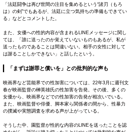
「法廷闘争は再び世間の注目を集めるという“諸刃（もろ
は）の剣”でもあるが、法廷に立つ気持ちの準備もできてい
る」などとコメントした。
また、女優への性的内容が含まれるLINEメッセージに関し
ては、「誰に送ったのか覚えていないものもあるが、私が
送ったものであることは間違いない。相手の女性に対して
は謝ることしかできない」と話したという。
「まずは謝罪と償いを」との批判的な声も
映画界など芸能界での性加害については、22年3月に週刊文
春が映画監督の榊英雄氏の性加害を告発。その後、多くの
女優から、映画界などでの性加害の告発が相次いでいる。
また、映画監督や俳優、脚本家ら関係者の間から、性暴力
の撲滅や実態調査を求める声が上がっている。
そうした中、園監督が性的な内容のLINEを送ったことを認