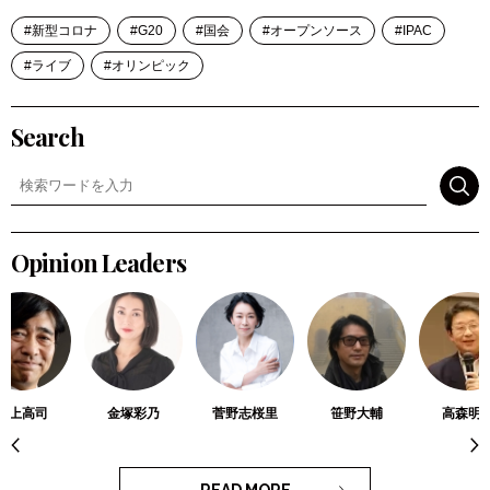
新型コロナ
G20
国会
オープンソース
IPAC
ライブ
オリンピック
Search
検索
Opinion Leaders
川上高司
金塚彩乃
菅野志桜里
笹野大輔
高森明