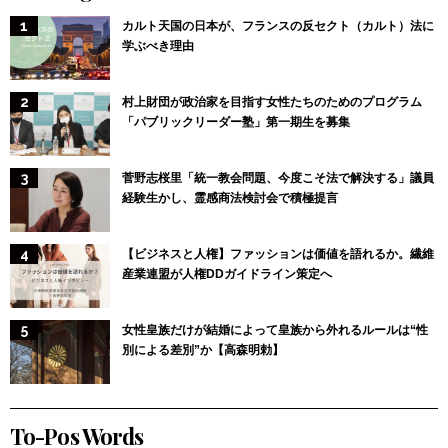
カルト天国の日本が、フランスの反セクト（カルト）法に
学ぶべき理由
村上財団が政治家を目指す女性たちのためのプログラム
「パブリックリーダー塾」第一期生を募集
菅野志桜里「統一教会問題、今度こそ法で解決する」議員
経験生かし、霊感商法検討会で積極提言
【ビジネスと人権】ファッションは価値を語れるか。繊維
産業連盟が人権DDガイドライン策定へ
女性皇族だけが結婚によって皇族から外れるルールは“性
別による差別”か【高森明勅】
To-Pos Words