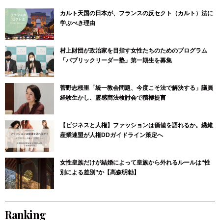
カルト天国の日本が、フランスの反セクト（カルト）法に
学ぶべき理由
村上財団が政治家を目指す女性たちのためのプログラム
「パブリックリーダー塾」第一期生を募集
菅野志桜里「統一教会問題、今度こそ法で解決する」議員
経験生かし、霊感商法検討会で積極提言
【ビジネスと人権】ファッションは価値を語れるか。繊維
産業連盟が人権DDガイドライン策定へ
女性皇族だけが結婚によって皇族から外れるルールは“性
別による差別”か【高森明勅】
Ranking