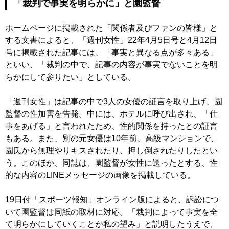
「裁判で事実を明らかに」と園監督
ホームページに掲載された「関係者及びファンの皆様」と
する文書によると、「週刊女性」22年4月5日号と4月12日
号に掲載された記事には、「事実と異なる点が多々ある」
といい、「裁判の中で、記事の内容が事実でないことを明
らかにして参りたい」としている。
「週刊女性」は記事の中で3人の女優の証言を取り上げ、園
監督の性加害を告発。中には、ホテルに呼び出され、「仕
事をあげる」と言われたため、性的関係を持ったとの証言
もある。また、別の元女優は10年前、高級マンションで、
園氏から無理やりキスされたり、押し倒されたりしたとい
う。このほか、同誌は、園監督が女性に送ったとする、性
的な内容のLINEメッセージの画像を掲載している。
19日付「スポーツ報知」オンライン版によると、訴訟につ
いて園監督は同紙の取材に対応。「裁判によって事実を全
て明らかにしていくことが私の望み」と説明したうえで、