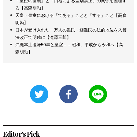
「皇位の世襲」と「門地による差別禁止」の関係を整理す
る【高森明勅】
天皇・皇室における「である」ことと「する」こと【高森
明勅】
日本が受け入れた一万人の難民・避難民の法的地位を入管
法改正で明確に【滝澤三郎】
沖縄本土復帰50年と皇室－－昭和、平成から令和へ【高
森明勅】
Editor’s Pick