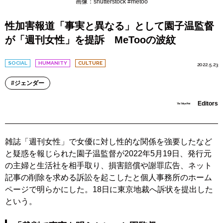
画像：shutterstock #metoo
性加害報道「事実と異なる」として園子温監督
が「週刊女性」を提訴 MeTooの波紋
SOCIAL
HUMANITY
CULTURE
2022.5.23
ジェンダー
Editors
雑誌「週刊女性」で女優に対し性的な関係を強要したなど
と疑惑を報じられた園子温監督が2022年5月19日、発行元
の主婦と生活社を相手取り、損害賠償や謝罪広告、ネット
記事の削除を求める訴訟を起こしたと個人事務所のホーム
ページで明らかにした。18日に東京地裁へ訴状を提出した
という。