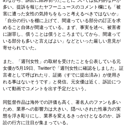
めながら、訴訟に踏み切ったことについては批判的な声が
多い。提訴を報じたヤフーニュースのコメント欄にも「被
害に遭った女性の気持ちをもっと考えるべきではないか」
「自分の行いを棚に上げて、間違っている部分の訂正を求
めること自体が間違っている。まず、事実を述べ、被害者
に謝罪し、償うことは償うところまでしてから、間違って
いる部分も多いと言えばよい」などといった厳しい意見が
寄せられていた。
また、「週刊女性」の取材を受けたことを公表している元
女優が5月19日、Twitterで「週刊女性に確認をしました。証
言者として呼ばれたり、証拠（すでに提出済み）が使用さ
れる事はないそうです」と発信。元女優は近く、訴訟につ
いて動画でコメントを出す予定だという。
同監督作品は海外での評価も高く、著名人のファンも多い
ため、業界への影響力は大きい。隠ぺいされた性暴力の実
態を浮き彫りにし、業界を変えるきっかけとなるのか、訴
訟の行方に注目が集まっている。