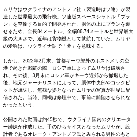
ムリヤはウクライナのアントノフ社（製造時はソ連）が製
造した世界最大の飛行機。ソ連版スペースシャトル「ブラ
ン」を空輸する目的で開発された。胴体の上にブランを乗
せるため、全長84メートル、全幅88.74メートルと世界最大
級の大きさで、近年は貨物機として就航していた。ムリヤ
の愛称は、ウクライナ語で「夢」を意味する。
しかし、2022年2月末、首都キーウ郊外のホストメリの空
港で起きた戦闘の際、ロシア軍によってムリヤは破壊さ
れ、その後、3月末にロシア軍がキーウ近郊から撤退した
後、地元ジャーナリストによって、胴体中央部やコックピ
ットが焼失し、無残な姿となったムリヤの写真が世界に配
信された。当時、同機は修理中で、事前に離陸させられな
かったという。
公開された動画は約45秒で、ウクライナ国内のクリエータ
ー姉妹が作成した。手のひらサイズとなったムリヤが、設
計者であるオレーク・アントノフ氏とみられる男性のもと