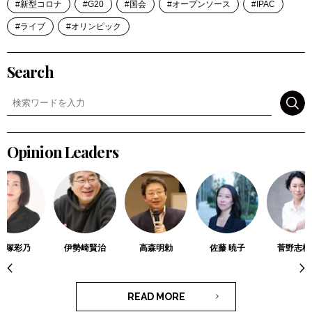
新型コロナ
G20
国会
オープンソース
IPAC
ライブ
オリンピック
Search
検索
Opinion Leaders
金塚彩乃
伊勢崎賢治
高森明勅
佐藤 暁子
菅野志桜
READ MORE