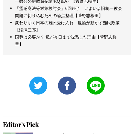
一教会の解散命令請求Q＆A〉【菅野志桜里】
「霊感商法等対策検討会」6回終了 いよいよ旧統一教会
問題に切り込むための論点整理【菅野志桜里】
変わりゆく日本の難民受け入れ 世論が動かす難民政策
【滝澤三郎】
国葬は必要か？ 私が今日まで沈黙した理由【菅野志桜
里】
Editor’s Pick