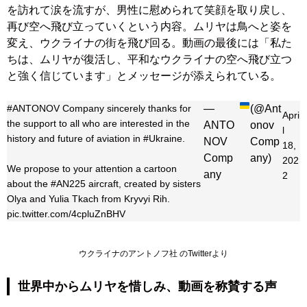
を訪れて涙を流すが、男性に慰められて笑顔を取り戻し、
再び空へ飛び立っていくという内容。ムリヤは鳥へと姿を
変え、ウクライナの街を飛び回る。動画の最後には「私た
ちは、ムリヤが復活し、平和なウクライナの空へ飛び立つ
と強く信じています」とメッセージが添えられている。
#ANTONOV
Company sincerely thanks for
—
(@Ant
Apri
the support to all who are interested in the
ANTO
onov
l
history and future of aviation in
#Ukraine
.
NOV
Comp
18,
Comp
any)
202
We propose to your attention a cartoon
any
2
about the
#AN225
aircraft, created by sisters
Olya and Yulia Tkach from Kryvyi Rih.
pic.twitter.com/4cpluZnBHV
ウクライナのアントノフ社 のTwitterより
世界中からムリヤを惜しみ、動画を称賛する声