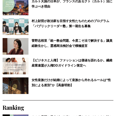
カルト天国の日本が、フランスの反セクト（カルト）法に
学ぶべき理由
村上財団が政治家を目指す女性たちのためのプログラム
「パブリックリーダー塾」第一期生を募集
菅野志桜里「統一教会問題、今度こそ法で解決する」議員
経験生かし、霊感商法検討会で積極提言
【ビジネスと人権】ファッションは価値を語れるか。繊維
産業連盟が人権DDガイドライン策定へ
女性皇族だけが結婚によって皇族から外れるルールは“性
別による差別”か【高森明勅】
Ranking