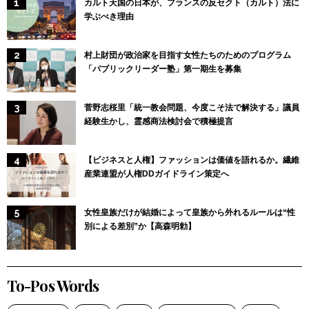
カルト天国の日本が、フランスの反セクト（カルト）法に
学ぶべき理由
村上財団が政治家を目指す女性たちのためのプログラム
「パブリックリーダー塾」第一期生を募集
菅野志桜里「統一教会問題、今度こそ法で解決する」議員
経験生かし、霊感商法検討会で積極提言
【ビジネスと人権】ファッションは価値を語れるか。繊維
産業連盟が人権DDガイドライン策定へ
女性皇族だけが結婚によって皇族から外れるルールは“性
別による差別”か【高森明勅】
To-Pos Words