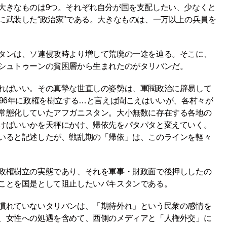
大きなものは9つ。それぞれ自分が国を支配したい、少なくと
に武装した“政治家”である。大きなものは、一万以上の兵員を
タンは、ソ連侵攻時より増して荒廃の一途を辿る。そこに、
シュトゥーンの貧困層から生まれたのがタリバンだ。
ればいい。その真摯な世直しの姿勢は、軍閥政治に辟易して
96年に政権を樹立する…と言えば聞こえはいいが、各村々が
常態化していたアフガニスタン。大小無数に存在する各地の
けばいいかを天秤にかけ、帰依先をパタパタと変えていく。
いると記述したが、戦乱期の「帰依」は、このラインを軽々
政権樹立の実態であり、それを軍事・財政面で後押ししたの
ことを国是として阻止したいパキスタンである。
慣れていないタリバンは、「期待外れ」という民衆の感情を
、女性への処遇を含めて、西側のメディアと「人権外交」に