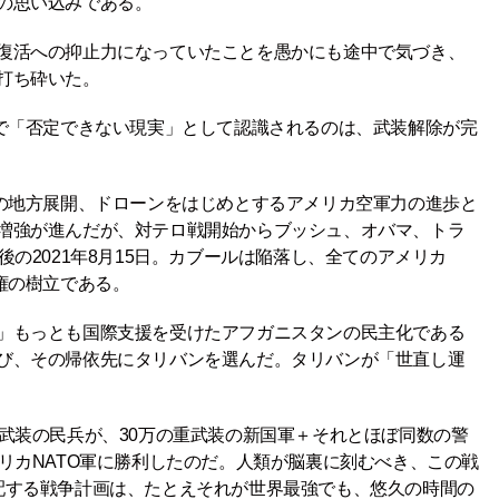
の思い込みである。
復活への抑止力になっていたことを愚かにも途中で気づき、
打ち砕いた。
間で「否定できない現実」として認識されるのは、武装解除が完
軍の地方展開、ドローンをはじめとするアメリカ空軍力の進歩と
増強が進んだが、対テロ戦開始からブッシュ、オバマ、トラ
の2021年8月15日。カブールは陥落し、全てのアメリカ
権の樹立である。
」もっとも国際支援を受けたアフガニスタンの民主化である
び、その帰依先にタリバンを選んだ。タリバンが「世直し運
武装の民兵が、30万の重武装の新国軍＋それとほぼ同数の警
リカNATO軍に勝利したのだ。人類が脳裏に刻むべき、この戦
配する戦争計画は、たとえそれが世界最強でも、悠久の時間の