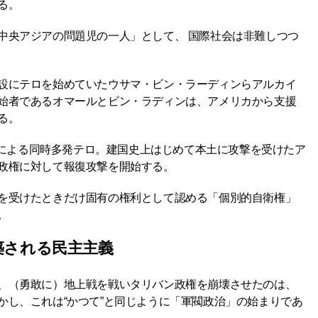
る。
中央アジアの問題児の一人」として、 国際社会は非難しつつ
。
設にテロを始めていたウサマ・ビン・ラーディンらアルカイ
始者であるオマールとビン・ラディンは、アメリカから支援
る。
イダによる同時多発テロ。建国史上はじめて本土に攻撃を受けたア
政権に対して報復攻撃を開始する。
を受けたときだけ固有の権利として認める「個別的自衛権」
。
築される民主主義
、（勇敢に）地上戦を戦いタリバン政権を崩壊させたのは、
かし、これは“かつて”と同じように「軍閥政治」の始まりであ