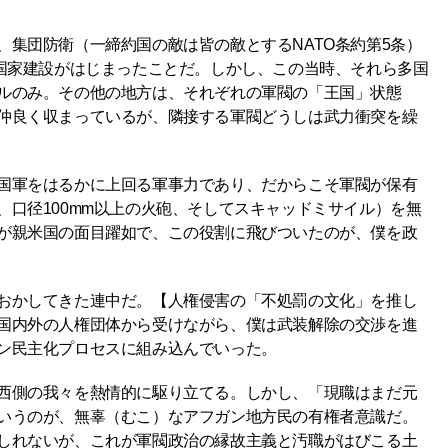
、集団防衛（一締約国の敵は皆の敵とするNATO条約第5条）
い国家建設がはじまったことだ。しかし、この当時、それら多国
ルのみ。その他の地方は、それぞれの軍閥の「王国」状態
仲良く収まっているが、隣接する軍閥どうしは武力衝突を繰
国軍をはるかに上回る軍事力であり、だからこそ軍閥が保有
、口径100mm以上の火砲、そしてスキャッドミサイル）を無
が親米国の面目躍如で、この役割に飛びついたのが、僕を政
おかしてきた連中だ。【人権侵害の「不処罰の文化」を推し
国内外の人権団体から受けながら、僕は武装解除の交渉を進
ン民主化プロセスに組み込んでいった。
西側の我々を熱情的に駆り立てる。しかし、「現職はまだ元
いうのが、無辜（むこ）なアフガン地方民の有権者意識だ。
しれないが、これが軍閥政治の縁故主義と汚職がはびこる土