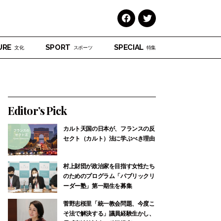
Face
Twitt
book
er
URE
SPORT
SPECIAL
文化
スポーツ
特集
Editor’s Pick
カルト天国の日本が、フランスの反
セクト（カルト）法に学ぶべき理由
村上財団が政治家を目指す女性たち
のためのプログラム「パブリックリ
ーダー塾」第一期生を募集
菅野志桜里「統一教会問題、今度こ
そ法で解決する」議員経験生かし、