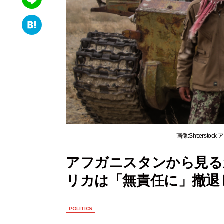
wi
e
Li
tt
b
n
er
H
o
e
at
o
e
k
n
a
画像:Shttersto
アフガニスタンから見る
リカは「無責任に」撤退
POLITICS