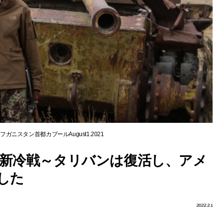
ck アフガニスタン首都カブールAugust1.2021
新冷戦～タリバンは復活し、アメ
した
2022.2.1