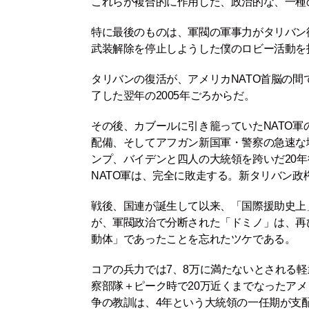
これらが複合的に作用した、政治的な、一種
特に最後のものは、軍閥の軍事力がタリバン
武装解除を停止しようした僕のロビー活動を
タリバンの復活が、アメリカNATO首脳の
了した翌年の2005年ごろからだ。
その後、カブールに引き籠っていたNATO
配備、そしてアフガン新国軍・警察の急速な
ンプ、バイデンと四人の大統領を跨いだ20年後
NATO軍は、完全に敗走する。新タリバン政
戦後、国連が誕生して以来、「国際援助史上
が、軍閥政治で分断された「ドミノ」は、再
動体」であったことを忘れたツケである。
コアの兵力では7、8万に満たないとされる軽
察部隊＋ピーク時で20万近くまでなったアメ
争の教訓は、4年という大統領の一任期が支