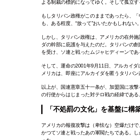
よる制裁の標的になってゆく。そして孤立す
もしタリバン政権がこのままであったら、「
も、ある程度、“放って”おいたかもしれない
しかし、タリバン政権は、アメリカの在外施
ダの幹部に庇護を与えたのだ。タリバンの創
を受け、ソ連と戦ったムジャヒディーンであ
そして、運命の2001年9月11日、アルカ
メリカは、即座にアルカイダを匿うタリバン
以上が、国連憲章五十一条が、加盟国に攻撃
の行使からはじまった対テロ戦の経緯である
「不処罰の文化」を基盤に構
アメリカの報復攻撃は（卑怯な）空爆だけで
かつてソ連と戦ったあの軍閥たちである。し