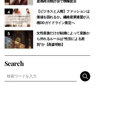
霊感商法検討会で積極提言
【ビジネスと人権】ファッションは
価値を語れるか。繊維産業連盟が人
権DDガイドライン策定へ
女性皇族だけが結婚によって皇族か
ら外れるルールは“性別による差
別”か【高森明勅】
Search
検索