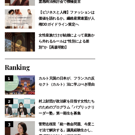
霊感商法検討会で積極提言
【ビジネスと人権】ファッションは
価値を語れるか。繊維産業連盟が人
権DDガイドライン策定へ
女性皇族だけが結婚によって皇族か
ら外れるルールは“性別による差
別”か【高森明勅】
Ranking
カルト天国の日本が、フランスの反
セクト（カルト）法に学ぶべき理由
村上財団が政治家を目指す女性たち
のためのプログラム「パブリックリ
ーダー塾」第一期生を募集
菅野志桜里「統一教会問題、今度こ
そ法で解決する」議員経験生かし、