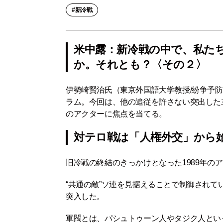
新冷戦
米中露：新冷戦の中で、私た
か。それとも？〈その２〉
伊勢崎賢治氏（東京外国語大学教授/紛争予
ラム。今回は、他の追従を許さない突出した
のアクターに焦点を当てる。
対テロ戦は「人権外交」から
旧冷戦の終結のきっかけとなった1989年の
“共通の敵”ソ連を見据えることで制御され
突入した。
軍閥とは、パシュトゥーン人やタジク人とい