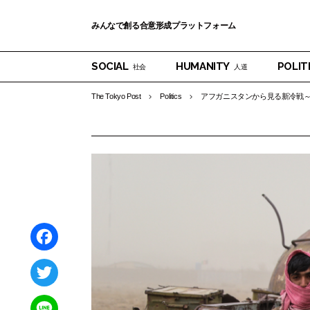
みんなで創る合意形成プラットフォーム
SOCIAL
HUMANITY
POLIT
社会
人道
The Tokyo Post
Politics
アフガニスタンから見る新冷戦
F
a
T
c