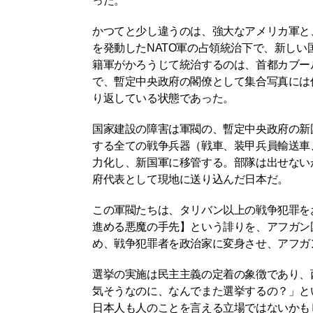
った。
かつてと少し違うのは、強大なアメリカ軍と
を発動したNATO軍の占領統治下で、新し
籍軍がかろうじて統治するのは、首都カブー
で、暫定中央政府の閣僚として集合写真には
り返している状態であった。
国家建設の障害は軍閥の、暫定中央政府の新
する全ての戦争兵器（戦車、装甲兵員輸送車
力化し、新国軍に移管する。部隊は出せない
府代表として現地に送り込んだ日本だ。
この軍閥たちは、タリバン以上の戦争犯罪を
進める悪魔の手先】という誹りを、アフガン
め、戦争犯罪者を政治家に変身させ、アフガ
選挙の実施は民主主義の定着の象徴であり、
気そうなのに、なんでまた選挙するの？」と
日本人も人のことを言える立場ではないかも