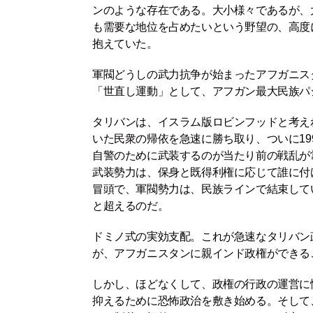
ンのような存在である。大小様々であるが、
も需要な地位を占めたいという野望の、高度
抱えていた。
軍閥どうしの武力抗争が始まったアフガニス
「世直し運動」として、アフガン最大民族パ
タリバンは、イスラム版ロビンフッドと考え
いた民衆の帰依を急速に勝ち取り、ついに19
自警のために武装するのが当たり前の戦乱が
武装勢力は、保⾝と既得利権に応じて誰に付
冒頭で、軍閥勢力は、民族ラインで結束して
と超えるのだ。
ドミノ式の実効支配。これが急速なタリバン
が、アフガニスタンに親インド政権ができる
しかし、ほどなくして、政権の行政の運営に
抑えるために恐怖政治を敷き始める。そして