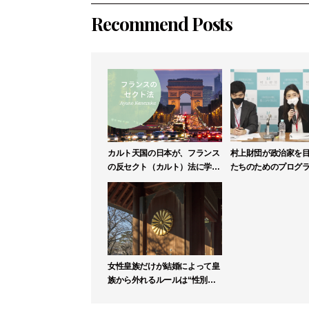
Recommend Posts
カルト天国の日本が、フランス
村上財団が政治家を
の反セクト（カルト）法に学ぶ
たちのためのプログ
べき理由
リックリーダー塾」
募集
女性皇族だけが結婚によって皇
族から外れるルールは“性別に
よる差別”か【高森明勅】