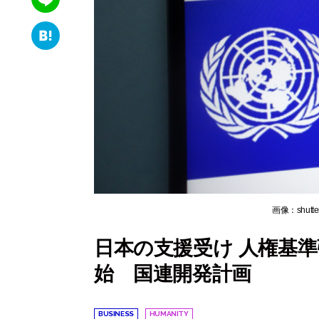
wi
e
Li
tt
b
n
er
H
o
e
at
o
e
k
n
a
画像：shutt
日本の支援受け 人権基
始 国連開発計画
BUSINESS
HUMANITY