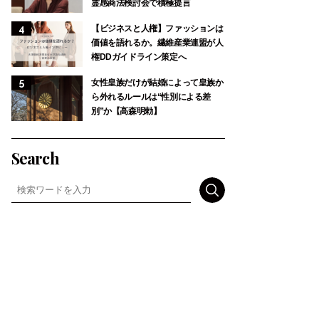
霊感商法検討会で積極提言
【ビジネスと人権】ファッションは
価値を語れるか。繊維産業連盟が人
権DDガイドライン策定へ
女性皇族だけが結婚によって皇族か
ら外れるルールは“性別による差
別”か【高森明勅】
Search
検索