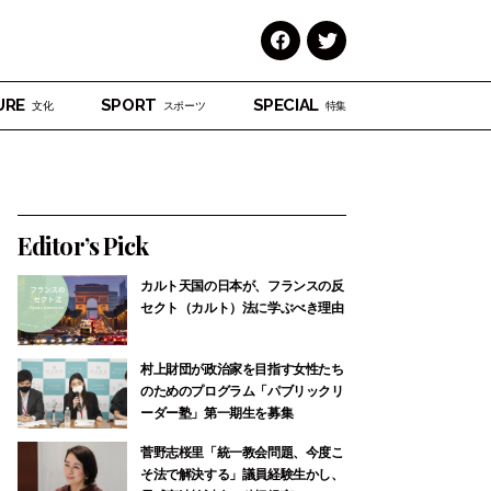
Face
Twitt
book
er
URE
SPORT
SPECIAL
文化
スポーツ
特集
Editor’s Pick
カルト天国の日本が、フランスの反
セクト（カルト）法に学ぶべき理由
村上財団が政治家を目指す女性たち
のためのプログラム「パブリックリ
ーダー塾」第一期生を募集
菅野志桜里「統一教会問題、今度こ
そ法で解決する」議員経験生かし、