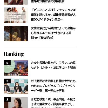
霊感商法検討会で積極提言
【ビジネスと人権】ファッションは
価値を語れるか。繊維産業連盟が人
権DDガイドライン策定へ
女性皇族だけが結婚によって皇族か
ら外れるルールは“性別による差
別”か【高森明勅】
Ranking
カルト天国の日本が、フランスの反
セクト（カルト）法に学ぶべき理由
村上財団が政治家を目指す女性たち
のためのプログラム「パブリックリ
ーダー塾」第一期生を募集
菅野志桜里「統一教会問題、今度こ
そ法で解決する」議員経験生かし、