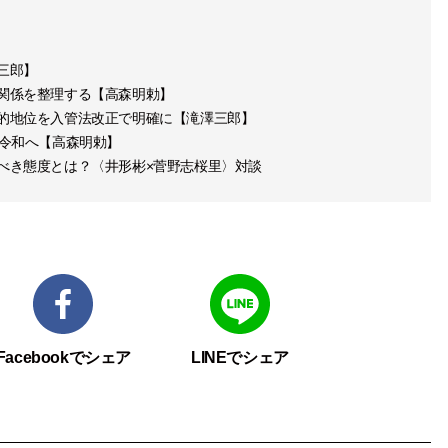
三郎】
関係を整理する【高森明勅】
的地位を入管法改正で明確に【滝澤三郎】
ら令和へ【高森明勅】
べき態度とは？〈井形彬×菅野志桜里〉対談
Facebookでシェア
LINEでシェア