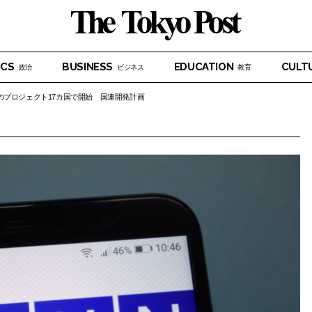
ICS
BUSINESS
EDUCATION
CULT
政治
ビジネス
教育
のプロジェクト17カ国で開始 国連開発計画