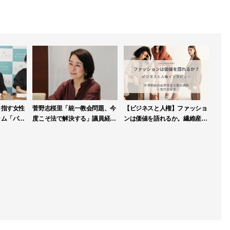
目指す女性
菅野志桜里「統一教会問題、今
【ビジネスと人権】ファッショ
ラム「パブ
度こそ法で解決する」議員経験
ンは価値を語れるか。繊維産業
第一期生を
生かし、霊感商法検討会で積極
連盟が人権DDガイドライン策
提言
定へ