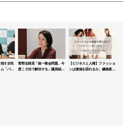
目指す女性
菅野志桜里「統一教会問題、今
【ビジネスと人権】ファッショ
ラム「パブ
度こそ法で解決する」議員経験
ンは価値を語れるか。繊維産業
第一期生を
生かし、霊感商法検討会で積極
連盟が人権DDガイドライン策
提言
定へ