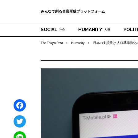
みんなで創る合意形成プラットフォーム
SOCIAL
HUMANITY
POLIT
社会
人道
The Tokyo Post
Humanity
日本の支援受け 人権基準強化
F
a
T
c