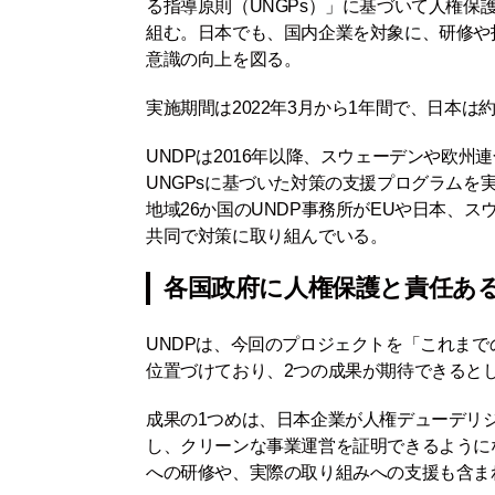
る指導原則（UNGPs）」に基づいて人権
組む。日本でも、国内企業を対象に、研修や
意識の向上を図る。
実施期間は2022年3月から1年間で、日本は約
UNDPは2016年以降、スウェーデンや欧
UNGPsに基づいた対策の支援プログラムを
地域26か国のUNDP事務所がEUや日本、
共同で対策に取り組んでいる。
各国政府に人権保護と責任あ
UNDPは、今回のプロジェクトを「これま
位置づけており、2つの成果が期待できると
成果の1つめは、日本企業が人権デューデリ
し、クリーンな事業運営を証明できるように
への研修や、実際の取り組みへの支援も含ま