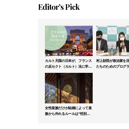
Editor’s Pick
カルト天国の日本が、フランス
村上財団が政治家を
の反セクト（カルト）法に学ぶ
たちのためのプログ
べき理由
リックリーダー塾」
募集
女性皇族だけが結婚によって皇
族から外れるルールは“性別に
よる差別”か【高森明勅】