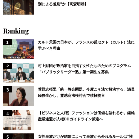
別による差別”か【高森明勅】
Ranking
カルト天国の日本が、フランスの反セクト（カルト）法に
学ぶべき理由
村上財団が政治家を目指す女性たちのためのプログラム
「パブリックリーダー塾」第一期生を募集
菅野志桜里「統一教会問題、今度こそ法で解決する」議員
経験生かし、霊感商法検討会で積極提言
【ビジネスと人権】ファッションは価値を語れるか。繊維
産業連盟が人権DDガイドライン策定へ
女性皇族だけが結婚によって皇族から外れるルールは“性