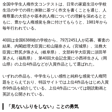
全国中学生人権作文コンテストは、日常の家庭生活や学校
生活の中での得た体験に基づく作文を書くことを通じ、人
権尊重の大切さや基本的人権についての理解を深めるとと
もに、豊かな人権感覚を身に付けてもらうと、1981年から
毎年行われている。
40回は全国6388校の学校から、79万2451人が応募。審査の
結果、内閣総理大臣賞に松山陽奈さん（宮城県）、法務大
臣賞に野尻夕珠さん（岐阜県）、文部科学大臣賞に須田琴
菜さん（福島県）、第40回大会記念賞に小西祥生さん（岡
山県）の上位4作品などが入賞作品として選ばれた。
いずれの作品も、中学生らしい感性と純粋な感覚で人権問
題をとらえており、特設サイトでは上位4作品をはじめ入賞
作9作品を紹介している。上位4作品については朗読動画と
英訳も公開されている。
「見ないふりをしない」こと
の勇気