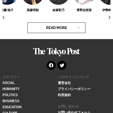
佐藤 暁子
高森明勅
金塚彩乃
菅野志桜里
伊勢崎賢
READ MORE
The
Tokyo
Post
Face
Twitt
カテゴリー
このサイトについて
book
er
SOCIAL
運営会社
HUMANITY
プライバシーポリシー
POLITICS
利用規約
BUSINESS
お問い合わせ
EDUCATION
お問い合わせフォーム