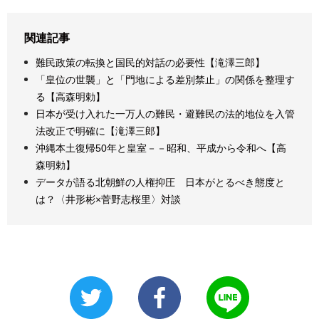
関連記事
難民政策の転換と国民的対話の必要性【滝澤三郎】
「皇位の世襲」と「門地による差別禁止」の関係を整理す
る【高森明勅】
日本が受け入れた一万人の難民・避難民の法的地位を入管
法改正で明確に【滝澤三郎】
沖縄本土復帰50年と皇室－－昭和、平成から令和へ【高
森明勅】
データが語る北朝鮮の人権抑圧 日本がとるべき態度と
は？〈井形彬×菅野志桜里〉対談