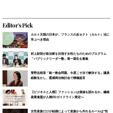
Editor’s Pick
カルト天国の日本が、フランスの反セクト（カルト）法に
学ぶべき理由
村上財団が政治家を目指す女性たちのためのプログラム
「パブリックリーダー塾」第一期生を募集
菅野志桜里「統一教会問題、今度こそ法で解決する」議員
経験生かし、霊感商法検討会で積極提言
【ビジネスと人権】ファッションは価値を語れるか。繊維
産業連盟が人権DDガイドライン策定へ
女性皇族だけが結婚によって皇族から外れるルールは“性