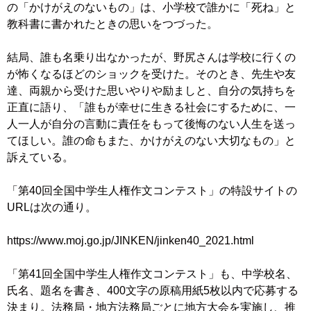
の「かけがえのないもの」は、小学校で誰かに「死ね」と
教科書に書かれたときの思いをつづった。
結局、誰も名乗り出なかったが、野尻さんは学校に行くの
が怖くなるほどのショックを受けた。そのとき、先生や友
達、両親から受けた思いやりや励ましと、自分の気持ちを
正直に語り、「誰もが幸せに生きる社会にするために、一
人一人が自分の言動に責任をもって後悔のない人生を送っ
てほしい。誰の命もまた、かけがえのない大切なもの」と
訴えている。
「第40回全国中学生人権作文コンテスト」の特設サイトの
URLは次の通り。
https://www.moj.go.jp/JINKEN/jinken40_2021.html
「第41回全国中学生人権作文コンテスト」も、中学校名、
氏名、題名を書き、400文字の原稿用紙5枚以内で応募する
決まり。法務局・地方法務局ごとに地方大会を実施し、推