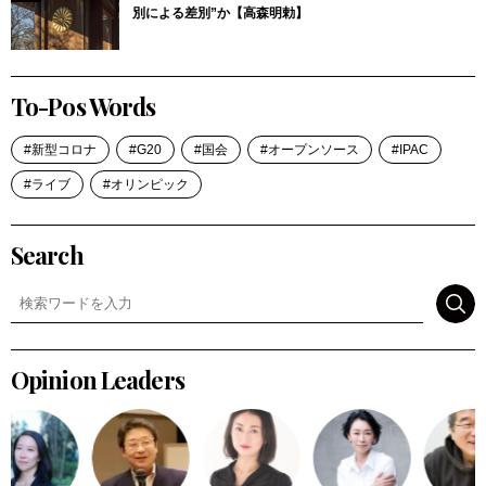
別による差別”か【高森明勅】
To-Pos Words
新型コロナ
G20
国会
オープンソース
IPAC
ライブ
オリンピック
Search
検索
Opinion Leaders