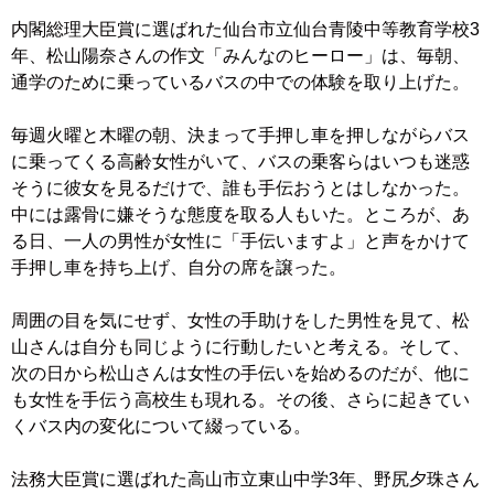
内閣総理大臣賞に選ばれた仙台市立仙台青陵中等教育学校3
年、松山陽奈さんの作文「みんなのヒーロー」は、毎朝、
通学のために乗っているバスの中での体験を取り上げた。
毎週火曜と木曜の朝、決まって手押し車を押しながらバス
に乗ってくる高齢女性がいて、バスの乗客らはいつも迷惑
そうに彼女を見るだけで、誰も手伝おうとはしなかった。
中には露骨に嫌そうな態度を取る人もいた。ところが、あ
る日、一人の男性が女性に「手伝いますよ」と声をかけて
手押し車を持ち上げ、自分の席を譲った。
周囲の目を気にせず、女性の手助けをした男性を見て、松
山さんは自分も同じように行動したいと考える。そして、
次の日から松山さんは女性の手伝いを始めるのだが、他に
も女性を手伝う高校生も現れる。その後、さらに起きてい
くバス内の変化について綴っている。
法務大臣賞に選ばれた高山市立東山中学3年、野尻夕珠さん