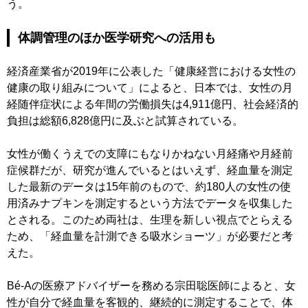
う。
体調管理のほか医学研究への活用も
経済産業省が2019年に公表した「健康経営における女性の
健康の取り組みについて」によると、日本では、女性の月
経随伴症状による年間の労働損失は4,911億円、社会経済的
負担は総額6,828億円に及ぶと試算されている。
女性が働くうえでの支障にもなりかねない月経痛や月経前
症候群だが、研究が進んでいるとはいえず、経血量を測定
した最新のデータは15年前のもので、約180人の女性の使
用済みナプキンを測定するという方法でデータを収集した
とされる。このため両社は、生理を新しい視点でとらえる
ため、「経血量を計測できる吸水ショーツ」が必要だと考
えた。
Bé-Aの医療アドバイザーを務める宗田聡医師によると、女
性が自分で経血量を客観的、継続的に測定することで、体