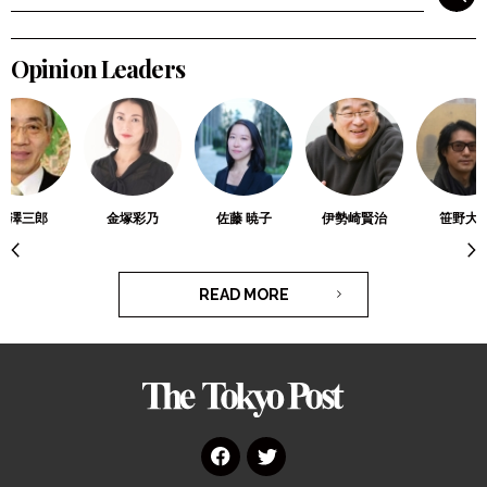
検索
Opinion Leaders
滝澤三郎
金塚彩乃
佐藤 暁子
伊勢崎賢治
笹野大
READ MORE
The
Tokyo
Post