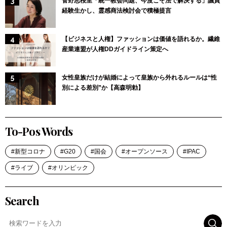
菅野志桜里「統一教会問題、今度こそ法で解決する」議員
経験生かし、霊感商法検討会で積極提言
【ビジネスと人権】ファッションは価値を語れるか。繊維
産業連盟が人権DDガイドライン策定へ
女性皇族だけが結婚によって皇族から外れるルールは“性
別による差別”か【高森明勅】
To-Pos Words
新型コロナ
G20
国会
オープンソース
IPAC
ライブ
オリンピック
Search