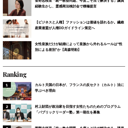
菅野志桜里「統一教会問題、今度こそ法で解決する」議員
経験生かし、霊感商法検討会で積極提言
【ビジネスと人権】ファッションは価値を語れるか。繊維
産業連盟が人権DDガイドライン策定へ
女性皇族だけが結婚によって皇族から外れるルールは“性
別による差別”か【高森明勅】
Ranking
カルト天国の日本が、フランスの反セクト（カルト）法に
学ぶべき理由
村上財団が政治家を目指す女性たちのためのプログラム
「パブリックリーダー塾」第一期生を募集