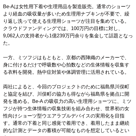
Be-Aは女性用下着や生理用品を製造販売。通常のショーツ
より経血の吸収量が多いため生理用ナプキンが不要で、繰
り返し洗って使える生理用ショーツが注目を集めている。
クラウドファンディングでは、100万円の目標に対し、
9,062人の支持者から1億239万円余りを集金して話題となっ
た。
一方、ミツフジはもともと、京都の西陣織のメーカーで、
身に付けるだけで呼吸数や心拍数などの生体情報を収集す
る衣料を開発。熱中症対策や体調管理に活用されている。
両社によると、今回のプロジェクトのために福島県川俣町
と協定を結び、川俣町の協力も得ながら福島県を拠点に開
発を進める。Be-A の吸収力の高い生理用ショーツに、ミツ
フジが持つ生体情報の収集技術を組み合わせ、世界初の女
性向けショーツ型ウエアラブルデバイスの実用化を目指
す。通常の下着と同じ感覚で着用でき、着用したまま継続
的な計測とデータの蓄積が可能なものを想定しているとい