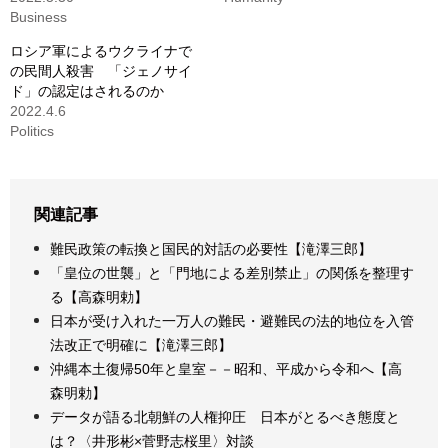
Business
ロシア軍によるウクライナで
の民間人殺害 「ジェノサイ
ド」の認定はされるのか
2022.4.6
Politics
関連記事
難民政策の転換と国民的対話の必要性【滝澤三郎】
「皇位の世襲」と「門地による差別禁止」の関係を整理す
る【高森明勅】
日本が受け入れた一万人の難民・避難民の法的地位を入管
法改正で明確に【滝澤三郎】
沖縄本土復帰50年と皇室－－昭和、平成から令和へ【高
森明勅】
データが語る北朝鮮の人権抑圧 日本がとるべき態度と
は？〈井形彬×菅野志桜里〉対談