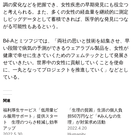
調の変化などを把握でき、女性疾患の早期発見にも役立つ
と考えられる。また、多くの女性の経血量を継続的に測定
しビッグデータとして蓄積できれば、医学的な発見につな
がる可能性もあるという。
Bé-Aとミツフジでは、「両社の思いと技術を結集させ、早
い段階で病気の予測ができるウェアラブル製品を、女性が
健康で幸せに生きていくためのフェムテックとして発展さ
せていきたい。世界中の女性に貢献していくことを使命
に、一丸となってプロジェクトを推進していく」などとし
ている。
関連
福利厚生サービス「低用量ピ
「生理の貧困」生涯の個人負
ル服用サポート」提供スター
担50万円など「#みんなの生
ト 生理のつらさ軽減し効率
理」が対策求め活動
アップ
2022.4.20
2022.5.30
Humanity