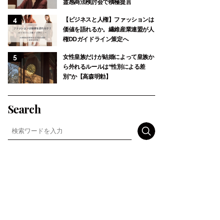
霊感商法検討会で積極提言
【ビジネスと人権】ファッションは
価値を語れるか。繊維産業連盟が人
権DDガイドライン策定へ
女性皇族だけが結婚によって皇族か
ら外れるルールは“性別による差
別”か【高森明勅】
Search
検索