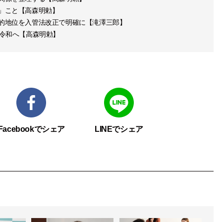
」こと【高森明勅】
的地位を入管法改正で明確に【滝澤三郎】
ら令和へ【高森明勅】
Facebookでシェア
LINEでシェア