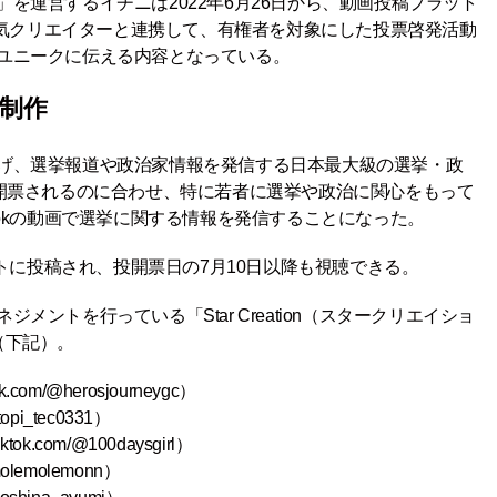
を運営するイチニは2022年6月26日から、動画投稿プラット
の人気クリエイターと連携して、有権者を対象にした投票啓発活動
ユニークに伝える内容となっている。
制作
げ、選挙報道や政治家情報を発信する日本最大級の選挙・政
投開票されるのに合わせ、特に若者に選挙や政治に関心をもって
Tokの動画で選挙に関する情報を発信することになった。
ントに投稿され、投開票日の7月10日以降も視聴できる。
ントを行っている「Star Creation（スタークリエイショ
（下記）。
tok.com/@herosjourneygc
）
topi_tec0331
）
tiktok.com/@100daysgirl
）
emolemolemonn
）