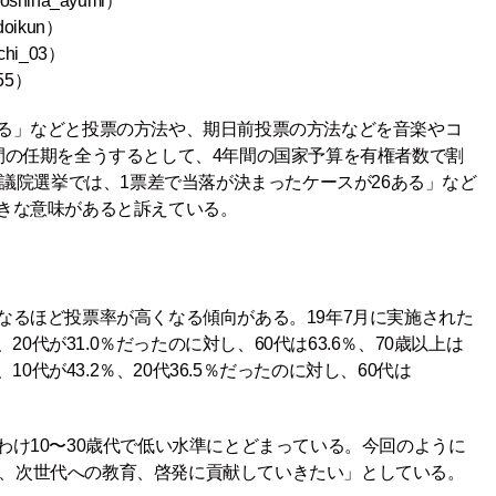
hoshina_ayumi
）
doikun
）
chi_03
）
55
）
る」などと投票の方法や、期日前投票の方法などを音楽やコ
間の任期を全うするとして、4年間の国家予算を有権者数で割
参議院選挙では、1票差で当落が決まったケースが26ある」など
きな意味があると訴えている。
なるほど投票率が高くなる傾向がある。19年7月に実施された
20代が31.0％だったのに対し、60代は63.6％、70歳以上は
10代が43.2％、20代36.5％だったのに対し、60代は
け10〜30歳代で低い水準にとどまっている。今回のように
用しながら、次世代への教育、啓発に貢献していきたい」としている。