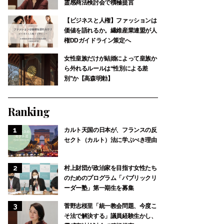
霊感商法検討会で積極提言
【ビジネスと人権】ファッションは
価値を語れるか。繊維産業連盟が人
権DDガイドライン策定へ
女性皇族だけが結婚によって皇族か
ら外れるルールは“性別による差
別”か【高森明勅】
Ranking
カルト天国の日本が、フランスの反
セクト（カルト）法に学ぶべき理由
村上財団が政治家を目指す女性たち
のためのプログラム「パブリックリ
ーダー塾」第一期生を募集
菅野志桜里「統一教会問題、今度こ
そ法で解決する」議員経験生かし、