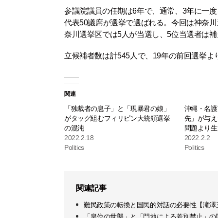
参議院議員の任期は6年で、通常、3年に一度
代表50議席が選挙で選ばれる。今回は神奈川
奈川選挙区では5人が当選し、5位当選者は
立候補者数は計545人で、19年の前回選挙よ
関連
「独裁者の息子」と「現暴君の娘」
沖縄・名護
がタッグ組むフィリピン大統領選挙
先」が与え
の混沌
問題より生
2022.2.18
2022.2.2
Politics
Politics
関連記事
難民政策の転換と国民的対話の必要性【滝澤
「皇位の世襲」と「門地による差別禁止」の