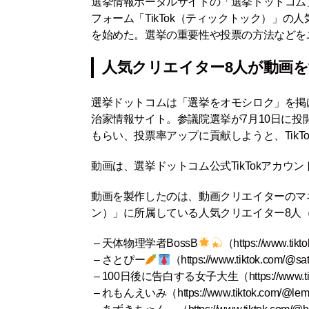
選挙情報ポータルサイトの「選挙ドットコム」
フォーム「TikTok（ティックトック）」
を始めた。選挙の重要性や投票の方法などを
人気クリエイター8人が動画を
選挙ドットコムは「選挙をオモシロク」を掲
治家情報サイト。参議院選挙が7月10日に
もらい、投票率アップに貢献しようと、Tik
動画は、選挙ドットコム公式TikTokアカウ
動画を製作したのは、動画クリエイターのマネジメ
ン）」に所属している人気クリエイター8人
– 天体物理学者BossB
（
https://www.tik
– さとぴー
（
https://www.tiktok.com/@sa
– 100日後に告白する女子大生（
https://www.
– れもんえいみ（
https://www.tiktok.com/@l