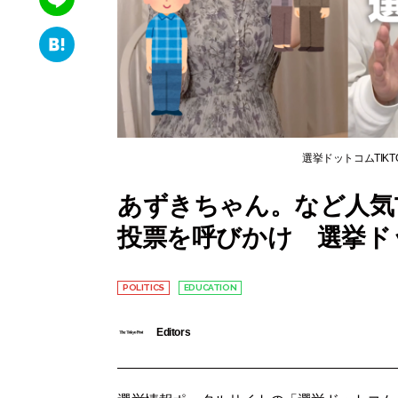
wi
e
Li
tt
b
n
er
H
o
e
at
o
e
k
n
選挙ドットコムTIK
a
あずきちゃん。など人気T
投票を呼びかけ 選挙ド
POLITICS
EDUCATION
Editors