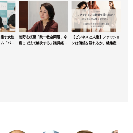
目指す女性
菅野志桜里「統一教会問題、今
【ビジネスと人権】ファッショ
ラム「パブ
度こそ法で解決する」議員経験
ンは価値を語れるか。繊維産業
第一期生を
生かし、霊感商法検討会で積極
連盟が人権DDガイドライン策
提言
定へ