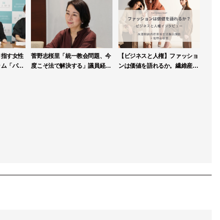
目指す女性
菅野志桜里「統一教会問題、今
【ビジネスと人権】ファッショ
ラム「パブ
度こそ法で解決する」議員経験
ンは価値を語れるか。繊維産業
第一期生を
生かし、霊感商法検討会で積極
連盟が人権DDガイドライン策
提言
定へ