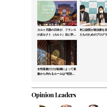
カルト天国の日本が、フランス
村上財団が政治家を
の反セクト（カルト）法に学ぶ
たちのためのプログ
べき理由
リックリーダー塾」
募集
女性皇族だけが結婚によって皇
族から外れるルールは“性別に
よる差別”か【高森明勅】
Opinion Leaders