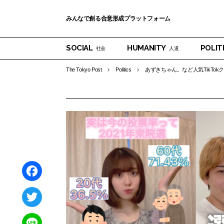
みんなで創る合意形成プラットフォーム
SOCIAL
HUMANITY
POLIT
社会
人道
The Tokyo Post
Politics
あずきちゃん。など人気TikTo
F
a
T
c