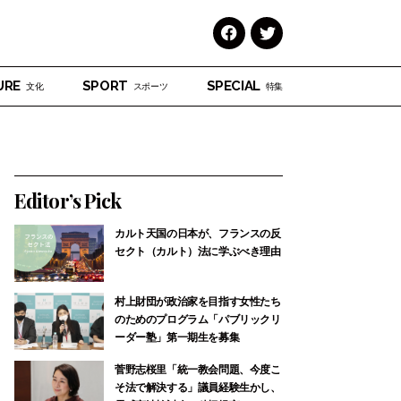
Face
Twitt
book
er
URE
SPORT
SPECIAL
文化
スポーツ
特集
Editor’s Pick
カルト天国の日本が、フランスの反
セクト（カルト）法に学ぶべき理由
村上財団が政治家を目指す女性たち
のためのプログラム「パブリックリ
ーダー塾」第一期生を募集
菅野志桜里「統一教会問題、今度こ
そ法で解決する」議員経験生かし、