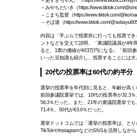
– あずきちゃん。（
https://www.tiktok.com/@
– みやちだいき（
https://www.tiktok.com/@sin
– こまち監督（
https://www.tiktok.com/@koma
– そば湯（
https://www.tiktok.com/@sobayu80
内容は「手ぶらで投票所に行っても投票でき
ントなどを交えて説明。「衆議院議員が4年
ると、1票の価値が403万円になる」「前回
いった豆知識も紹介し、投票することには大
20代の投票率は60代の約半分
選挙の投票率を年代別に見ると、年齢が高く
前回参議院選挙では、10代の投票率が32.3％、
56.3％だった。また、21年の衆議院選挙でも、
71.4％、50代が63.0％だった。
選挙ドットコムでは「選挙の投票率は、とりわ
TikTokやInstagramなどのSNSを活