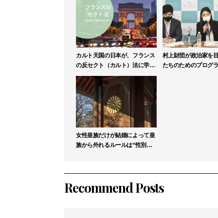
カルト天国の日本が、フランス
村上財団が政治家を
の反セクト（カルト）法に学ぶ
たちのためのプログ
べき理由
リックリーダー塾」
募集
女性皇族だけが結婚によって皇
族から外れるルールは“性別に
よる差別”か【高森明勅】
Recommend Posts