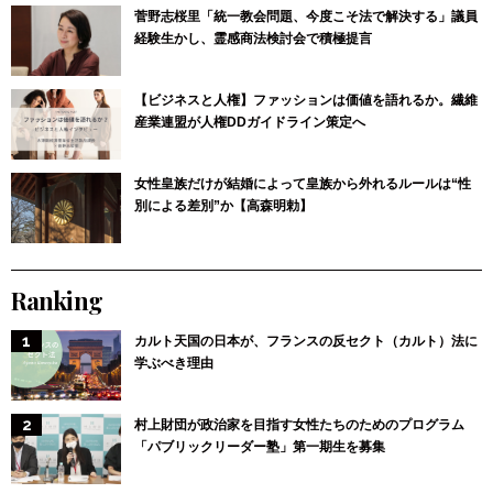
菅野志桜里「統一教会問題、今度こそ法で解決する」議員
経験生かし、霊感商法検討会で積極提言
【ビジネスと人権】ファッションは価値を語れるか。繊維
産業連盟が人権DDガイドライン策定へ
女性皇族だけが結婚によって皇族から外れるルールは“性
別による差別”か【高森明勅】
Ranking
カルト天国の日本が、フランスの反セクト（カルト）法に
学ぶべき理由
村上財団が政治家を目指す女性たちのためのプログラム
「パブリックリーダー塾」第一期生を募集