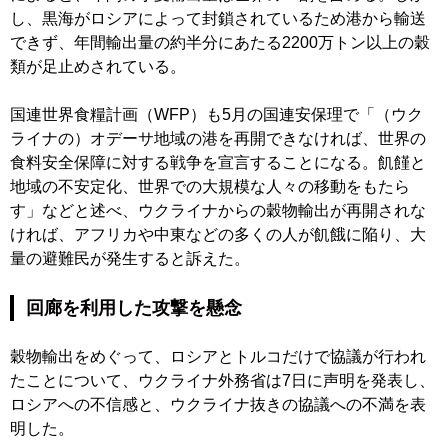
し、黒海がロシアによって封鎖されているため港から輸送
できず、年間輸出量の約半分にあたる2200万トン以上の穀
類が足止めされている。
国連世界食糧計画（WFP）も5月の国連安保理で「（ウク
ライナの）オデーサ地域の港を再開できなければ、世界の
食料安全保障に対する戦争を宣言することになる。飢饉と
地域の不安定化、世界での大規模な人々の移動をもたら
す」などと述べ、ウクライナからの穀物輸出が再開されな
ければ、アフリカや中東などの多くの人が飢餓に陥り、大
量の避難民が発生すると訴えた。
回廊を利用した攻撃を懸念
穀物輸出をめぐって、ロシアとトルコだけで協議が行われ
たことについて、ウクライナ外務省は7日に声明を発表し、
ロシアへの不信感と、ウクライナ抜きの協議への不満を表
明した。