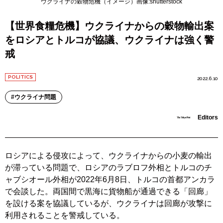
ウクライナの穀物危機（イメージ）画像:shutterstock
【世界食糧危機】ウクライナからの穀物輸出案
をロシアとトルコが協議、ウクライナは強く警
戒
POLITICS
2022.6.10
ウクライナ問題
Editors
ロシアによる侵攻によって、ウクライナからの小麦の輸出
が滞っている問題で、ロシアのラブロフ外相とトルコのチ
ャブシオール外相が2022年6月8日、トルコの首都アンカラ
で会談した。両国間で黒海に貨物船が通過できる「回廊」
を設ける案を協議しているが、ウクライナは回廊が攻撃に
利用されることを警戒している。