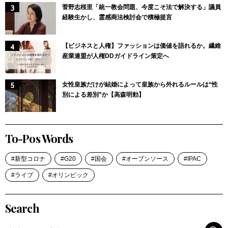
菅野志桜里「統一教会問題、今度こそ法で解決する」議員
経験生かし、霊感商法検討会で積極提言
【ビジネスと人権】ファッションは価値を語れるか。繊維
産業連盟が人権DDガイドライン策定へ
女性皇族だけが結婚によって皇族から外れるルールは“性
別による差別”か【高森明勅】
To-Pos Words
新型コロナ
G20
国会
オープンソース
IPAC
ライブ
オリンピック
Search