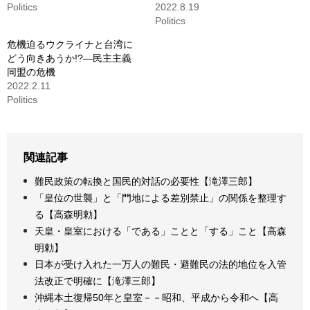
Politics
2022.8.19
Politics
危機迫るウクライナと台湾に
どう向きあうか!?―民主主義
同盟の危機
2022.2.11
Politics
関連記事
難民政策の転換と国民的対話の必要性【滝澤三郎】
「皇位の世襲」と「門地による差別禁止」の関係を整理す
る【高森明勅】
天皇・皇室における「である」ことと「する」こと【高森
明勅】
日本が受け入れた一万人の難民・避難民の法的地位を入管
法改正で明確に【滝澤三郎】
沖縄本土復帰50年と皇室－－昭和、平成から令和へ【高