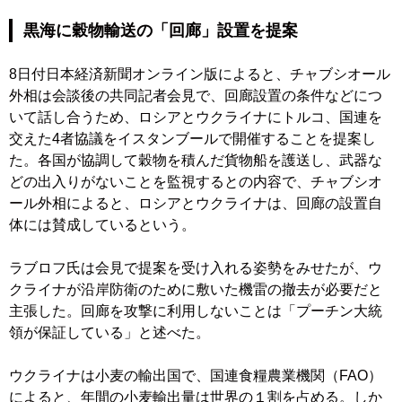
黒海に穀物輸送の「回廊」設置を提案
8日付日本経済新聞オンライン版によると、チャブシオール
外相は会談後の共同記者会見で、回廊設置の条件などにつ
いて話し合うため、ロシアとウクライナにトルコ、国連を
交えた4者協議をイスタンブールで開催することを提案し
た。各国が協調して穀物を積んだ貨物船を護送し、武器な
どの出入りがないことを監視するとの内容で、チャブシオ
ール外相によると、ロシアとウクライナは、回廊の設置自
体には賛成しているという。
ラブロフ氏は会見で提案を受け入れる姿勢をみせたが、ウ
クライナが沿岸防衛のために敷いた機雷の撤去が必要だと
主張した。回廊を攻撃に利用しないことは「プーチン大統
領が保証している」と述べた。
ウクライナは小麦の輸出国で、国連食糧農業機関（FAO）
によると、年間の小麦輸出量は世界の１割を占める。しか