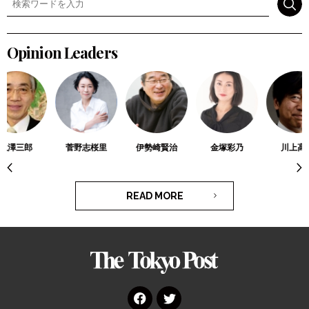
検索
Opinion Leaders
滝澤三郎
菅野志桜里
伊勢崎賢治
金塚彩乃
川上高
READ MORE
The
Tokyo