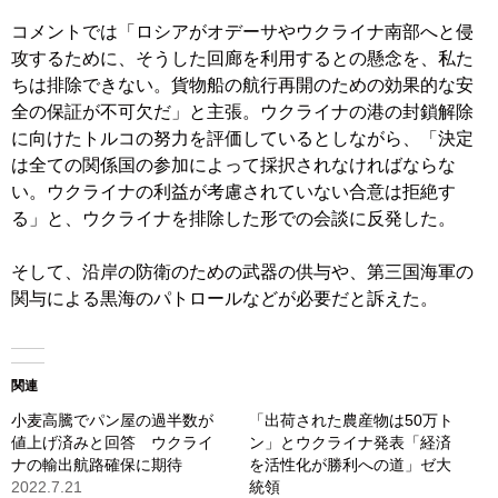
コメントでは「ロシアがオデーサやウクライナ南部へと侵
攻するために、そうした回廊を利用するとの懸念を、私た
ちは排除できない。貨物船の航行再開のための効果的な安
全の保証が不可欠だ」と主張。ウクライナの港の封鎖解除
に向けたトルコの努力を評価しているとしながら、「決定
は全ての関係国の参加によって採択されなければならな
い。ウクライナの利益が考慮されていない合意は拒絶す
る」と、ウクライナを排除した形での会談に反発した。
そして、沿岸の防衛のための武器の供与や、第三国海軍の
関与による黒海のパトロールなどが必要だと訴えた。
関連
小麦高騰でパン屋の過半数が
「出荷された農産物は50万ト
値上げ済みと回答 ウクライ
ン」とウクライナ発表「経済
ナの輸出航路確保に期待
を活性化が勝利への道」ゼ大
2022.7.21
統領