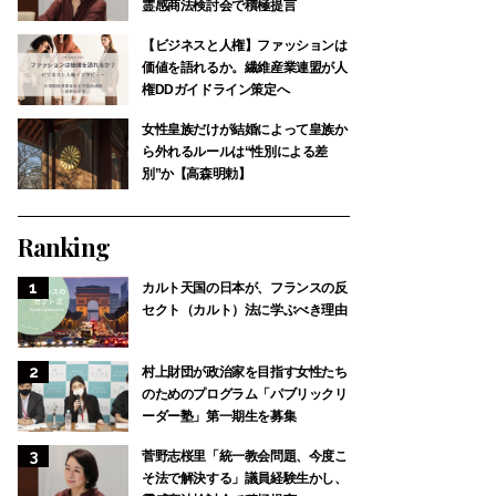
霊感商法検討会で積極提言
【ビジネスと人権】ファッションは
価値を語れるか。繊維産業連盟が人
権DDガイドライン策定へ
女性皇族だけが結婚によって皇族か
ら外れるルールは“性別による差
別”か【高森明勅】
Ranking
カルト天国の日本が、フランスの反
セクト（カルト）法に学ぶべき理由
村上財団が政治家を目指す女性たち
のためのプログラム「パブリックリ
ーダー塾」第一期生を募集
菅野志桜里「統一教会問題、今度こ
そ法で解決する」議員経験生かし、