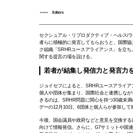
Editors
セクシュアル・リプロダクティブ・ヘルス/ラ
者らに積極的に発言してもらおうと、国際協力
ク組織「SRHRユースアライアンス」を立ち
関する提言の場を設ける。
若者が結集し発信力と発言力
ジョイセフ
によると、SRHRユースアライア
個人や団体が集まり、国際社会と連携しなが
きるのは、SRHR問題に関心を持つ30歳未
デーの12月10日、6団体と個人らが参加して
今後、国会議員や政府などと意見を交換する
向けて情報発信。さらに、G7サミットや国