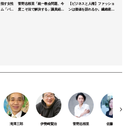
目指す女性
菅野志桜里「統一教会問題、今
【ビジネスと人権】ファッショ
ラム「パブ
度こそ法で解決する」議員経験
ンは価値を語れるか。繊維産業
第一期生を
生かし、霊感商法検討会で積極
連盟が人権DDガイドライン策
提言
定へ
滝澤三郎
伊勢崎賢治
菅野志桜里
佐藤 暁子