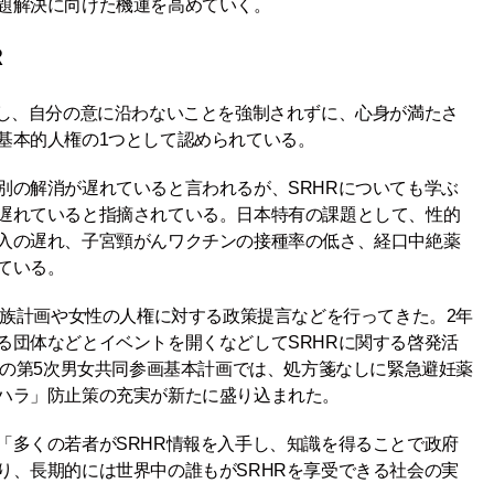
題解決に向けた機運を高めていく。
R
定し、自分の意に沿わないことを強制されずに、心身が満たさ
基本的人権の1つとして認められている。
別の解消が遅れていると言われるが、SRHRについても学ぶ
遅れていると指摘されている。日本特有の課題として、性的
入の遅れ、子宮頸がんワクチンの接種率の低さ、経口中絶薬
ている。
家族計画や女性の人権に対する政策提言などを行ってきた。2年
る団体などとイベントを開くなどしてSRHRに関する啓発活
年の第5次男女共同参画基本計画では、処方箋なしに緊急避妊薬
ハラ」防止策の充実が新たに盛り込まれた。
「多くの若者がSRHR情報を入手し、知識を得ることで政府
り、長期的には世界中の誰もがSRHRを享受できる社会の実