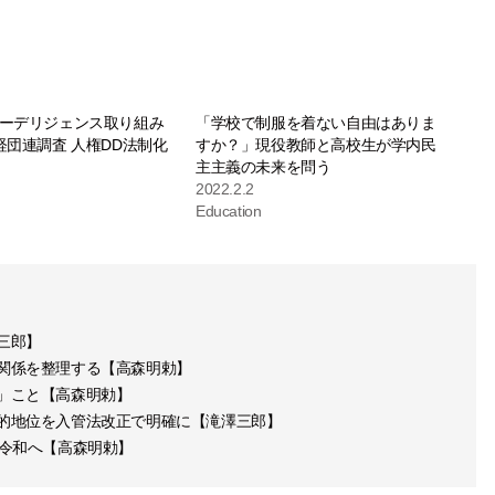
ーデリジェンス取り組み
「学校で制服を着ない自由はありま
経団連調査 人権DD法制化
すか？」現役教師と高校生が学内民
主主義の未来を問う
2022.2.2
Education
三郎】
関係を整理する【高森明勅】
」こと【高森明勅】
的地位を入管法改正で明確に【滝澤三郎】
ら令和へ【高森明勅】