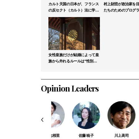
カルト天国の日本が、フランス
村上財団が政治家を
の反セクト（カルト）法に学ぶ
たちのためのプログ
べき理由
リックリーダー塾」
募集
女性皇族だけが結婚によって皇
族から外れるルールは“性別に
よる差別”か【高森明勅】
Opinion Leaders
伊勢崎賢治
菅野志桜里
佐藤 暁子
川上高司