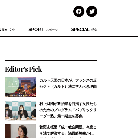
Face
Twitt
book
er
URE
SPORT
SPECIAL
文化
スポーツ
特集
Editor’s Pick
カルト天国の日本が、フランスの反
セクト（カルト）法に学ぶべき理由
村上財団が政治家を目指す女性たち
のためのプログラム「パブリックリ
ーダー塾」第一期生を募集
菅野志桜里「統一教会問題、今度こ
そ法で解決する」議員経験生かし、