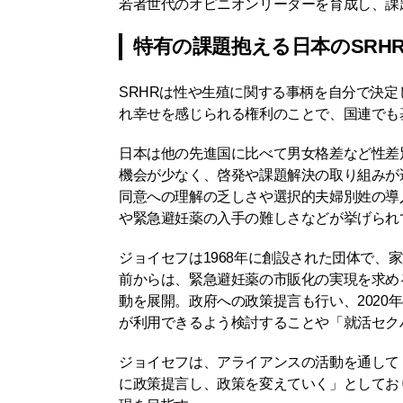
若者世代のオピニオンリーダーを育成し、課
特有の課題抱える日本のSRH
SRHRは性や生殖に関する事柄を自分で決
れ幸せを感じられる権利のことで、国連でも
日本は他の先進国に比べて男女格差など性差
機会が少なく、啓発や課題解決の取り組みが
同意への理解の乏しさや選択的夫婦別姓の導
や緊急避妊薬の入手の難しさなどが挙げられ
ジョイセフは1968年に創設された団体で、
前からは、緊急避妊薬の市販化の実現を求め
動を展開。政府への政策提言も行い、2020
が利用できるよう検討することや「就活セク
ジョイセフは、アライアンスの活動を通して
に政策提言し、政策を変えていく」としてお