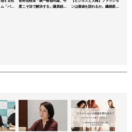
目指す女性
菅野志桜里「統一教会問題、今
【ビジネスと人権】ファッショ
ラム「パブ
度こそ法で解決する」議員経験
ンは価値を語れるか。繊維産業
第一期生を
生かし、霊感商法検討会で積極
連盟が人権DDガイドライン策
提言
定へ