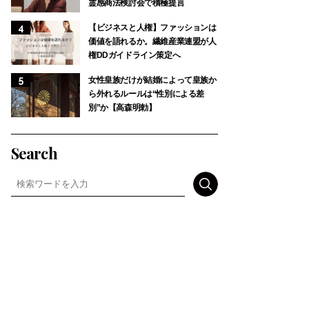
霊感商法検討会で積極提言
【ビジネスと人権】ファッションは
価値を語れるか。繊維産業連盟が人
権DDガイドライン策定へ
女性皇族だけが結婚によって皇族か
ら外れるルールは“性別による差
別”か【高森明勅】
Search
検索