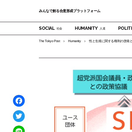
みんなで創る合意形成プラットフォーム
SOCIAL
HUMANITY
POLIT
社会
人道
The Tokyo Post
Humanity
性と生殖に関する権利の啓発と
F
a
T
c