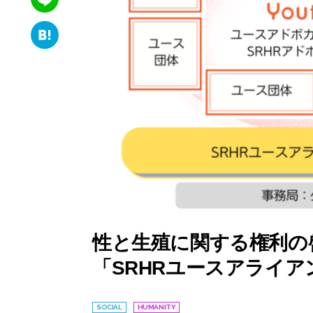
wi
e
Li
tt
b
n
er
H
o
e
at
o
e
k
n
a
性と生殖に関する権利の
「SRHRユースアライア
SOCIAL
HUMANITY