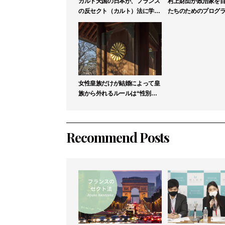
カルト天国の日本が、フランス
村上財団が政治家を
の反セクト（カルト）法に学ぶ
たちのためのプログ
べき理由
リックリーダー塾」
募集
女性皇族だけが結婚によって皇
族から外れるルールは“性別に
よる差別”か【高森明勅】
Recommend Posts