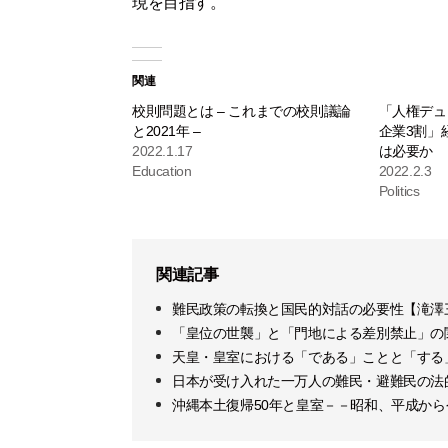
現を目指す。
関連
校則問題とは – これまでの校則議論
「人権デュ
と2021年 –
企業3割」
2022.1.17
は必要か
Education
2022.2.3
Politics
関連記事
難民政策の転換と国民的対話の必要性【滝澤
「皇位の世襲」と「門地による差別禁止」の
天皇・皇室における「である」ことと「する
日本が受け入れた一万人の難民・避難民の法
沖縄本土復帰50年と皇室－－昭和、平成か