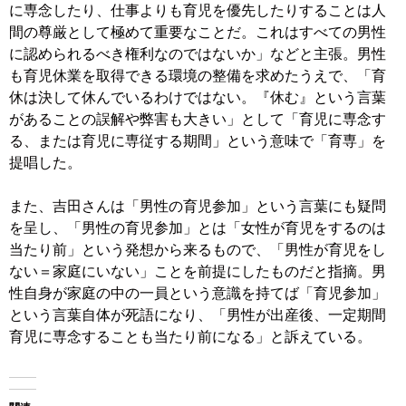
に専念したり、仕事よりも育児を優先したりすることは人
間の尊厳として極めて重要なことだ。これはすべての男性
に認められるべき権利なのではないか」などと主張。男性
も育児休業を取得できる環境の整備を求めたうえで、「育
休は決して休んでいるわけではない。『休む』という言葉
があることの誤解や弊害も大きい」として「育児に専念す
る、または育児に専従する期間」という意味で「育専」を
提唱した。
また、吉田さんは「男性の育児参加」という言葉にも疑問
を呈し、「男性の育児参加」とは「女性が育児をするのは
当たり前」という発想から来るもので、「男性が育児をし
ない＝家庭にいない」ことを前提にしたものだと指摘。男
性自身が家庭の中の一員という意識を持てば「育児参加」
という言葉自体が死語になり、「男性が出産後、一定期間
育児に専念することも当たり前になる」と訴えている。