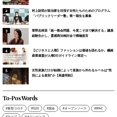
村上財団が政治家を目指す女性たちのためのプログラム
「パブリックリーダー塾」第一期生を募集
菅野志桜里「統一教会問題、今度こそ法で解決する」議員
経験生かし、霊感商法検討会で積極提言
【ビジネスと人権】ファッションは価値を語れるか。繊維
産業連盟が人権DDガイドライン策定へ
女性皇族だけが結婚によって皇族から外れるルールは“性
別による差別”か【高森明勅】
To-Pos Words
新型コロナ
G20
国会
オープンソース
IPAC
ライブ
オリンピック