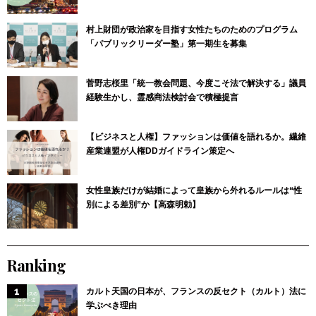
村上財団が政治家を目指す女性たちのためのプログラム
「パブリックリーダー塾」第一期生を募集
菅野志桜里「統一教会問題、今度こそ法で解決する」議員
経験生かし、霊感商法検討会で積極提言
【ビジネスと人権】ファッションは価値を語れるか。繊維
産業連盟が人権DDガイドライン策定へ
女性皇族だけが結婚によって皇族から外れるルールは“性
別による差別”か【高森明勅】
Ranking
カルト天国の日本が、フランスの反セクト（カルト）法に
学ぶべき理由