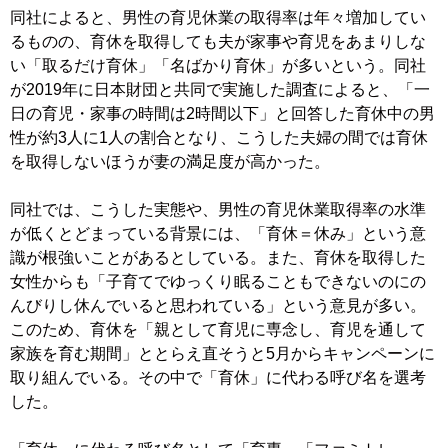
同社によると、男性の育児休業の取得率は年々増加してい
るものの、育休を取得しても夫が家事や育児をあまりしな
い「取るだけ育休」「名ばかり育休」が多いという。同社
が2019年に日本財団と共同で実施した調査によると、「一
日の育児・家事の時間は2時間以下」と回答した育休中の男
性が約3人に1人の割合となり、こうした夫婦の間では育休
を取得しないほうが妻の満足度が高かった。
同社では、こうした実態や、男性の育児休業取得率の水準
が低くとどまっている背景には、「育休＝休み」という意
識が根強いことがあるとしている。また、育休を取得した
女性からも「子育てでゆっくり眠ることもできないのにの
んびりし休んでいると思われている」という意見が多い。
このため、育休を「親として育児に専念し、育児を通して
家族を育む期間」ととらえ直そうと5月からキャンペーンに
取り組んでいる。その中で「育休」に代わる呼び名を選考
した。