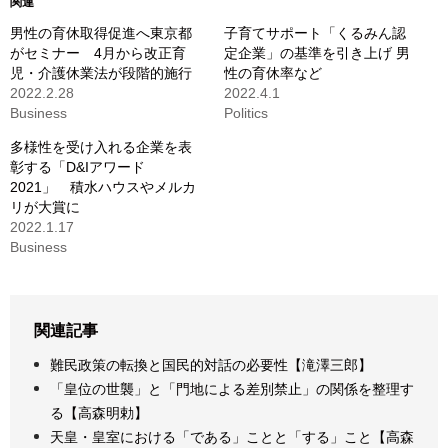
関連
男性の育休取得促進へ東京都
子育てサポート「くるみん認
がセミナー 4月から改正育
定企業」の基準を引き上げ 男
児・介護休業法が段階的施行
性の育休率など
2022.2.28
2022.4.1
Business
Politics
多様性を受け入れる企業を表
彰する「D&Iアワード
2021」 積水ハウスやメルカ
リが大賞に
2022.1.17
Business
関連記事
難民政策の転換と国民的対話の必要性【滝澤三郎】
「皇位の世襲」と「門地による差別禁止」の関係を整理す
る【高森明勅】
天皇・皇室における「である」ことと「する」こと【高森