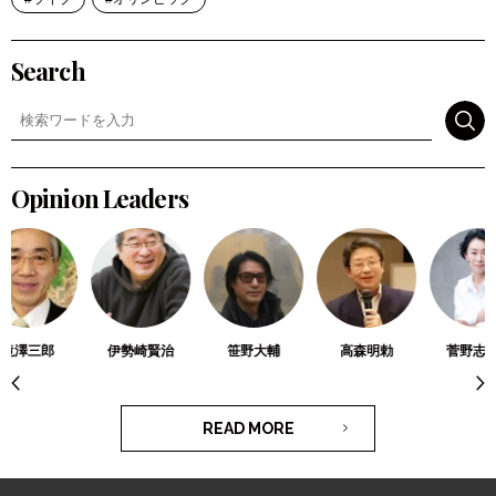
Search
検索
Opinion Leaders
滝澤三郎
伊勢崎賢治
笹野大輔
高森明勅
菅野志桜
READ MORE