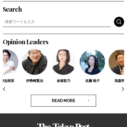
Search
検索
Opinion Leaders
菅野志桜里
伊勢崎賢治
金塚彩乃
佐藤 暁子
高森明
READ MORE