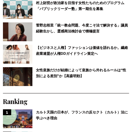
村上財団が政治家を目指す女性たちのためのプログラム
「パブリックリーダー塾」第一期生を募集
菅野志桜里「統一教会問題、今度こそ法で解決する」議員
経験生かし、霊感商法検討会で積極提言
【ビジネスと人権】ファッションは価値を語れるか。繊維
産業連盟が人権DDガイドライン策定へ
女性皇族だけが結婚によって皇族から外れるルールは“性
別による差別”か【高森明勅】
Ranking
カルト天国の日本が、フランスの反セクト（カルト）法に
学ぶべき理由