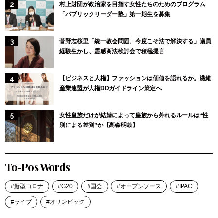
村上財団が政治家を目指す女性たちのためのプログラム
「パブリックリーダー塾」第一期生を募集
菅野志桜里「統一教会問題、今度こそ法で解決する」議員
経験生かし、霊感商法検討会で積極提言
【ビジネスと人権】ファッションは価値を語れるか。繊維
産業連盟が人権DDガイドライン策定へ
女性皇族だけが結婚によって皇族から外れるルールは“性
別による差別”か【高森明勅】
To-Pos Words
新型コロナ
G20
国会
オープンソース
IPAC
ライブ
オリンピック