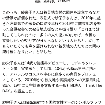
画像：紗栄子氏 PRTIMES
このうち、紗栄子さんは被災地支援の団体を設立するなど
の活動が評価された。表彰式で紗栄子さんは、2010年に起
きた宮崎県での家畜の口蹄疫流行や2019年に関東地方を襲
った台風被害での被災地支援などを振り返り「これまで活
動してこられたのは、多くの人の協力のおかげ。今後も、
支援したいがやり方が分からないという人たちと、助けて
もらいたくても声を届けられない被災地の人たちとの間の
架け橋になりたい」と話した。
紗栄子さんは14歳で芸能界デビューし、モデルやタレン
ト・女優、実業家として活躍。10代から商品開発に携わ
り、アパレルやコスメを中心に数多くの商品をプロデュー
スしている。2010年から被災地や養護施設への支援活動を
始め、19年に災害対策を支援する一般社団法人「Think The
DAY」を設立した。
紗栄子さんは
Instagram
でも国際女性デーのシンボルフラワ