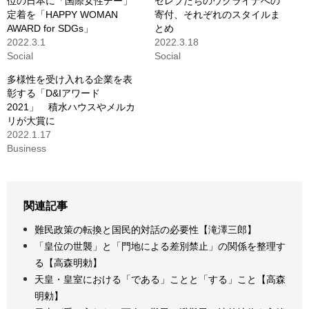
位の日本に「国際女性デー」
セレブたちのウクライナへの
定着を「HAPPY WOMAN
寄付、それぞれのスタイルま
AWARD for SDGs」
とめ
2022.3.1
2022.3.18
Social
Social
多様性を受け入れる企業を表
彰する「D&Iアワード
2021」 積水ハウスやメルカ
リが大賞に
2022.1.17
Business
関連記事
難民政策の転換と国民的対話の必要性【滝澤三郎】
「皇位の世襲」と「門地による差別禁止」の関係を整理す
る【高森明勅】
天皇・皇室における「である」ことと「する」こと【高森
明勅】