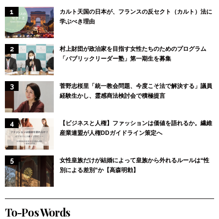
カルト天国の日本が、フランスの反セクト（カルト）法に
学ぶべき理由
村上財団が政治家を目指す女性たちのためのプログラム
「パブリックリーダー塾」第一期生を募集
菅野志桜里「統一教会問題、今度こそ法で解決する」議員
経験生かし、霊感商法検討会で積極提言
【ビジネスと人権】ファッションは価値を語れるか。繊維
産業連盟が人権DDガイドライン策定へ
女性皇族だけが結婚によって皇族から外れるルールは“性
別による差別”か【高森明勅】
To-Pos Words