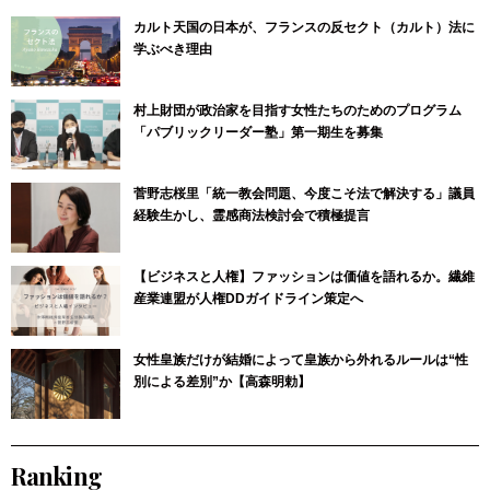
カルト天国の日本が、フランスの反セクト（カルト）法に
学ぶべき理由
村上財団が政治家を目指す女性たちのためのプログラム
「パブリックリーダー塾」第一期生を募集
菅野志桜里「統一教会問題、今度こそ法で解決する」議員
経験生かし、霊感商法検討会で積極提言
【ビジネスと人権】ファッションは価値を語れるか。繊維
産業連盟が人権DDガイドライン策定へ
女性皇族だけが結婚によって皇族から外れるルールは“性
別による差別”か【高森明勅】
Ranking