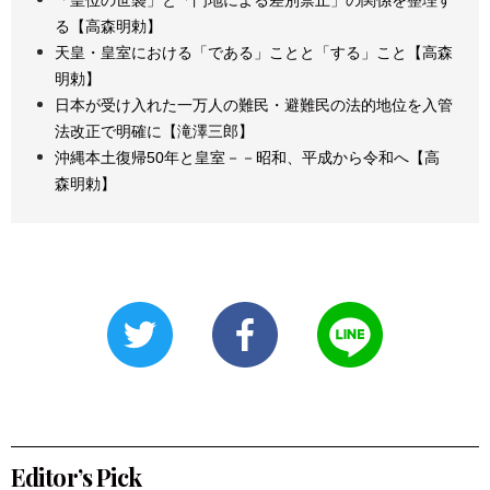
「皇位の世襲」と「門地による差別禁止」の関係を整理す
る【高森明勅】
天皇・皇室における「である」ことと「する」こと【高森
明勅】
日本が受け入れた一万人の難民・避難民の法的地位を入管
法改正で明確に【滝澤三郎】
沖縄本土復帰50年と皇室－－昭和、平成から令和へ【高
森明勅】
Editor’s Pick