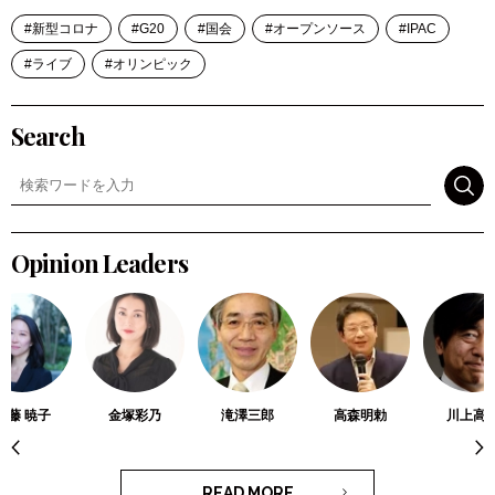
新型コロナ
G20
国会
オープンソース
IPAC
ライブ
オリンピック
Search
検索
Opinion Leaders
佐藤 暁子
金塚彩乃
滝澤三郎
高森明勅
川上高
READ MORE