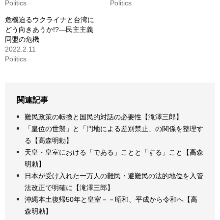
Politics
Politics
危機迫るウクライナと台湾に
どう向きあうか!?―民主主義
同盟の危機
2022.2.11
Politics
関連記事
難民政策の転換と国民的対話の必要性【滝澤三郎】
「皇位の世襲」と「門地による差別禁止」の関係を整理す
る【高森明勅】
天皇・皇室における「である」ことと「する」こと【高森
明勅】
日本が受け入れた一万人の難民・避難民の法的地位を入管
法改正で明確に【滝澤三郎】
沖縄本土復帰50年と皇室－－昭和、平成から令和へ【高
森明勅】