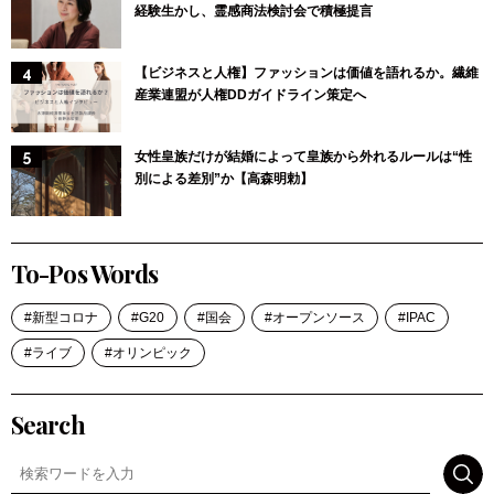
経験生かし、霊感商法検討会で積極提言
【ビジネスと人権】ファッションは価値を語れるか。繊維
産業連盟が人権DDガイドライン策定へ
女性皇族だけが結婚によって皇族から外れるルールは“性
別による差別”か【高森明勅】
To-Pos Words
新型コロナ
G20
国会
オープンソース
IPAC
ライブ
オリンピック
Search