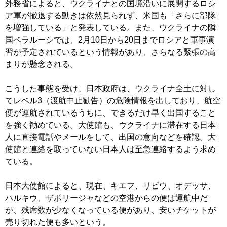
外務省によると、ウクライナとの国境沿いに展開するロシ
ア軍が撤退する動きは依然見られず、米国も「さらに部隊
を増強している」と発表している。また、ウクライナの隣
国ベラルーシでは、2月10日から20日までロシアと軍事演
習が予定されているという情報があり、さらなる緊張の高
まりが懸念される。
こうした事態を受け、日本政府は、ウクライナ全土に対し
てレベル3（渡航中止勧告）の危険情報を出しており、航空
便が運航されているうちに、できるだけ早く出国すること
を強く勧めている。大使館も、ウクライナに滞在する日本
人に直接電話やメールをして、出国の意向などを確認。大
使館と連絡を取っていない日本人は至急連絡するよう求め
ている。
日本大使館によると、現在、キエフ、リビウ、オデッサ、
ハルキウ、ザポリージャなどの空港からの便は運航中だ
が、残席数が少なくなっている便があり、安いチケットが
売り切れた便も多いという。