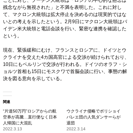
ことに対し、プーチン大統領は「ロシアの中心的な懸念は
残念ながら無視された」と不満を表明した。これに対し
て、マクロン大統領は拡大停止を決めるのは現実的ではな
いとの考えを示したという。2月9日にマクロン大統領はバ
イデン米大統領と電話会談を行い、緊密な連携を確認した
という。
現在、緊張緩和にむけ、フランスとロシアに、ドイツとウ
クライナを交えた4カ国高官による交渉が続けられており、
10日にもベルリンで交渉が行われる。ドイツのオラフ・シ
ョルツ首相も15日にモスクワで首脳会談に行い、事態の解
決を図る意向を示している。
関連
“片道50万円”ロシアからの航
ウクライナ侵略でボリショイ
空券が高騰…直行便なく日本
バレエ団の人気ダンサーらが
人帰国に大混乱
退団
2022.3.13
2022.3.14