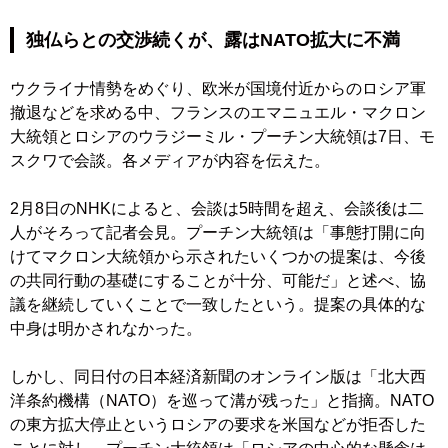
独仏らとの交渉続くが、露はNATO拡大に不満
ウクライナ情勢をめぐり、欧米が国境付近からのロシア軍
撤退などを求める中、フランスのエマニュエル・マクロン
大統領とロシアのウラジーミル・プーチン大統領は7日、モ
スクワで会談。各メディアが内容を伝えた。
2月8日のNHKによると、会談は5時間を超え、会談後は二
人がそろって記者会見。プーチン大統領は「事態打開に向
けてマクロン大統領から示されたいくつかの提案は、今後
の共同行動の基礎にすることが十分、可能だ」と述べ、協
議を継続していくことで一致したという。提案の具体的な
中身は明かされなかった。
しかし、同日付の日本経済新聞のオンライン版は「北大西
洋条約機構（NATO）を巡って溝が残った」と指摘。NATO
の東方拡大停止というロシアの要求を米国などが拒否した