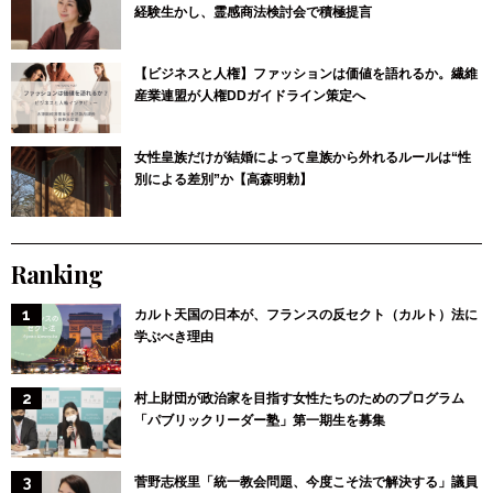
経験生かし、霊感商法検討会で積極提言
【ビジネスと人権】ファッションは価値を語れるか。繊維
産業連盟が人権DDガイドライン策定へ
女性皇族だけが結婚によって皇族から外れるルールは“性
別による差別”か【高森明勅】
Ranking
カルト天国の日本が、フランスの反セクト（カルト）法に
学ぶべき理由
村上財団が政治家を目指す女性たちのためのプログラム
「パブリックリーダー塾」第一期生を募集
菅野志桜里「統一教会問題、今度こそ法で解決する」議員