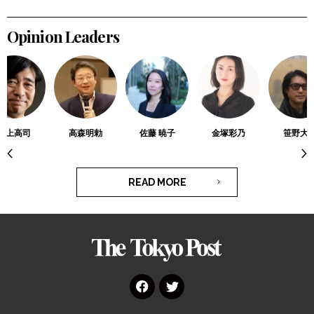
検索
Opinion Leaders
川上高司
高森明勅
佐藤 暁子
金塚彩乃
笹野大
READ MORE
The
Tokyo
Post
Face
Twitt