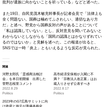
批判が遺族に向かないことを祈っている」などと述べた。
また19日、自民党茂木敏充幹事長が記者会見で「法律上も
全く問題ない。国葬は極めてふさわしい、適切なあり方
だ」と述べ、野党から国葬反対の声があることについて
「私は認識していない」とし、反対意見を聞いてみないと
わからないとしながらも「国民の認識とはかなりずれてい
るのではないか」と見解を述べた。この報道が出ると、
SNSでは一時「炎上」ともいえるような反応が見られた。
関連
河野太郎氏「霊感商法検討
高市経済安保相が入閣に不
会」を本日初開催 出席した
満？「宗教法人改正案」はお
菅野志桜里コメント
蔵入りさせず公表すべき
2022.8.29
2022.8.17
Politics
Politics
2023年のG7広島サミットに向
け政府と地元が準備本格化