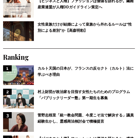
【ビジネスと人権】ファッションは価値を語れるか。繊維
産業連盟が人権DDガイドライン策定へ
女性皇族だけが結婚によって皇族から外れるルールは“性
別による差別”か【高森明勅】
Ranking
カルト天国の日本が、フランスの反セクト（カルト）法に
学ぶべき理由
村上財団が政治家を目指す女性たちのためのプログラム
「パブリックリーダー塾」第一期生を募集
菅野志桜里「統一教会問題、今度こそ法で解決する」議員
経験生かし、霊感商法検討会で積極提言