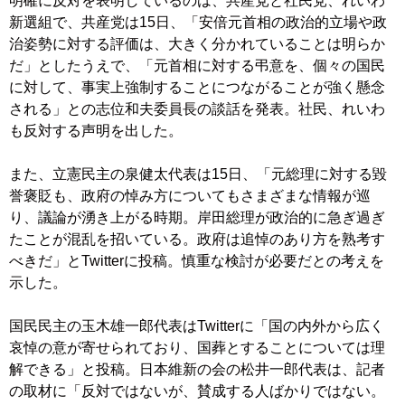
明確に反対を表明しているのは、共産党と社民党、れいわ
新選組で、共産党は15日、「安倍元首相の政治的立場や政
治姿勢に対する評価は、大きく分かれていることは明らか
だ」としたうえで、「元首相に対する弔意を、個々の国民
に対して、事実上強制することにつながることが強く懸念
される」との志位和夫委員長の談話を発表。社民、れいわ
も反対する声明を出した。
また、立憲民主の泉健太代表は15日、「元総理に対する毀
誉褒貶も、政府の悼み方についてもさまざまな情報が巡
り、議論が湧き上がる時期。岸田総理が政治的に急ぎ過ぎ
たことが混乱を招いている。政府は追悼のあり方を熟考す
べきだ」とTwitterに投稿。慎重な検討が必要だとの考えを
示した。
国民民主の玉木雄一郎代表はTwitterに「国の内外から広く
哀悼の意が寄せられており、国葬とすることについては理
解できる」と投稿。日本維新の会の松井一郎代表は、記者
の取材に「反対ではないが、賛成する人ばかりではない。