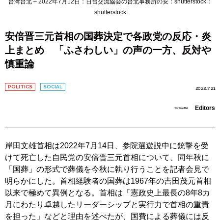
台湾台北 – 2022年7月12日：日台交流協会の台北事務所の安：shutterstock：
shutterstock
安倍晋三元首相の国葬決定で各政党の反応・炎
上まとめ 「ふさわしい」の声の一方、反対や
慎重論
POLITICS
SOCIAL
2022.7.21
Editors
岸田文雄首相は2022年7月14日、参院選遊説中に銃撃を受
けて死亡した自民党の安倍晋三元首相について、同年秋に
「国葬」の形式で葬儀を今秋に執り行うことを記者会見で
明らかにした。首相経験者の国葬は1967年の吉田茂元首相
以来で極めて異例となる。首相は「憲政史上最長の8年8カ
月にわたり卓越したリーダーシップと実行力で首相の重責
を担った」などと理由を述べたが、国費による葬儀には反