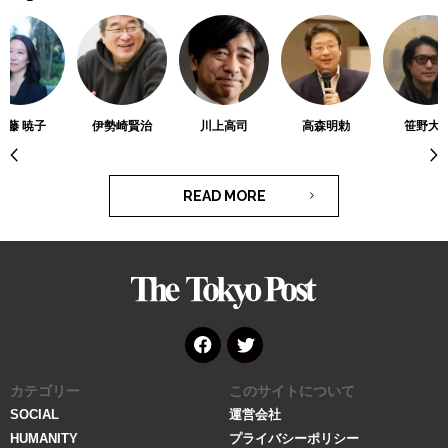
佐藤 暁子
伊勢崎賢治
川上高司
高森明勅
笹野大
READ MORE
The
Tokyo
Post
Face
Twitt
カテゴリー
このサイトについて
book
er
SOCIAL
運営会社
HUMANITY
プライバシーポリシー