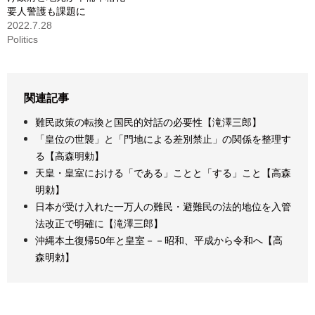
要人警護も課題に
2022.7.28
Politics
関連記事
難民政策の転換と国民的対話の必要性【滝澤三郎】
「皇位の世襲」と「門地による差別禁止」の関係を整理す
る【高森明勅】
天皇・皇室における「である」ことと「する」こと【高森
明勅】
日本が受け入れた一万人の難民・避難民の法的地位を入管
法改正で明確に【滝澤三郎】
沖縄本土復帰50年と皇室－－昭和、平成から令和へ【高
森明勅】