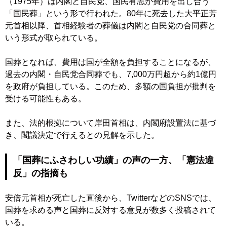
（1975年）は内閣と自民党、国民有志が費用を出し合う
「国民葬」という形で行われた。80年に死去した大平正芳
元首相以降、首相経験者の葬儀は内閣と自民党の合同葬と
いう形式が取られている。
国葬となれば、費用は国が全額を負担することになるが、
過去の内閣・自民党合同葬でも、7,000万円超から約1億円
を政府が負担している。このため、多額の国負担が批判を
受ける可能性もある。
また、法的根拠について岸田首相は、内閣府設置法に基づ
き、閣議決定で行えるとの見解を示した。
「国葬にふさわしい功績」の声の一方、「憲法違
反」の指摘も
安倍元首相が死亡した直後から、TwitterなどのSNSでは、
国葬を求める声と国葬に反対する意見が数多く投稿されて
いる。