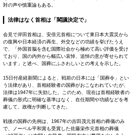
対の声や慎重論もある。
法律はなく首相は「閣議決定で」
会見で岸田首相は、安倍元首相について東日本大震災から
の復興や日本経済の再生、外交などの功績を挙げたうえ
で、「外国首脳を含む国際社会から極めて高い評価を受け
ており、国の内外から幅広い哀悼、追悼の意が寄せられて
います」と述べ、国葬にふさわしいとの考えを示した。
15日付産経新聞によると、戦前の日本には「国葬令」とい
う法律があり、首相経験者の国葬がおこなわれていたが、
法律は1947年に失効した。このため、現在は首相経験者の
葬儀の形式に明確な基準はなく、在任期間や功績などを考
慮して、政権が判断してきた。
戦後の国葬の先例は、1967年の吉田茂元首相の葬儀のみ
で、ノーベル平和賞も受賞した佐藤栄作元首相の葬儀