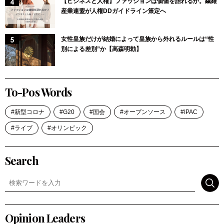
【ビジネスと人権】ファッションは価値を語れるか。繊維
産業連盟が人権DDガイドライン策定へ
女性皇族だけが結婚によって皇族から外れるルールは“性
別による差別”か【高森明勅】
To-Pos Words
新型コロナ
G20
国会
オープンソース
IPAC
ライブ
オリンピック
Search
検索
Opinion Leaders