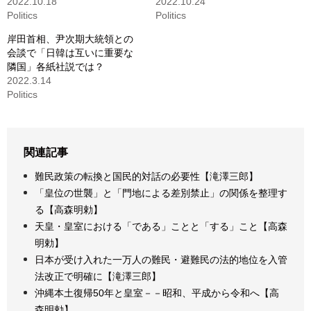
2022.10.18
2022.10.24
Politics
Politics
岸田首相、尹次期大統領との
会談で「日韓は互いに重要な
隣国」各紙社説では？
2022.3.14
Politics
関連記事
難民政策の転換と国民的対話の必要性【滝澤三郎】
「皇位の世襲」と「門地による差別禁止」の関係を整理す
る【高森明勅】
天皇・皇室における「である」ことと「する」こと【高森
明勅】
日本が受け入れた一万人の難民・避難民の法的地位を入管
法改正で明確に【滝澤三郎】
沖縄本土復帰50年と皇室－－昭和、平成から令和へ【高
森明勅】