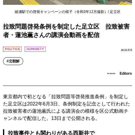
綾瀬駅での啓発キャンペーンの様子（令和3年12月撮影）/ 足立区
拉致問題啓発条例を制定した足立区 拉致被害
者・蓮池薫さんの講演会動画を配信
POLITICS
HUMANITY
2022.6.6
北朝鮮
Editors
東京都内で初となる「拉致問題等啓発推進条例」を制定し
た足立区は2022年6月3日、条例制定を記念として行われた
拉致被害者の蓮池薫氏による講演会の模様を区公式動画チ
ャンネルで配信した。13日まで公開される。
拉致事件とも関わりがある西新井で