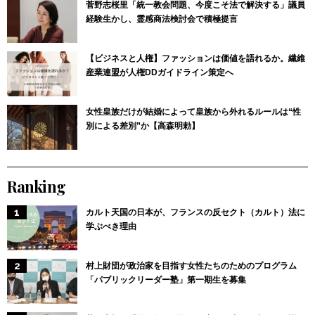
菅野志桜里「統一教会問題、今度こそ法で解決する」議員
経験生かし、霊感商法検討会で積極提言
【ビジネスと人権】ファッションは価値を語れるか。繊維
産業連盟が人権DDガイドライン策定へ
女性皇族だけが結婚によって皇族から外れるルールは“性
別による差別”か【高森明勅】
Ranking
カルト天国の日本が、フランスの反セクト（カルト）法に
学ぶべき理由
村上財団が政治家を目指す女性たちのためのプログラム
「パブリックリーダー塾」第一期生を募集