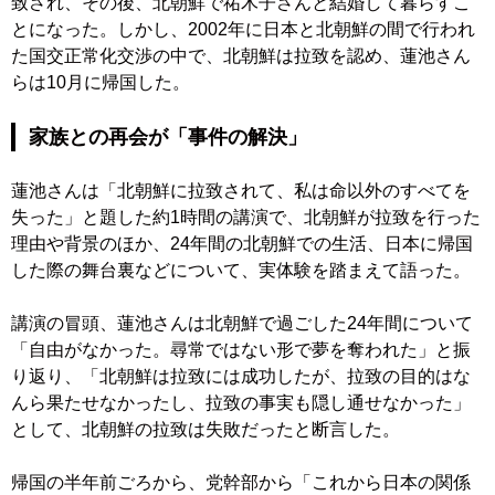
致され、その後、北朝鮮で祐木子さんと結婚して暮らすこ
とになった。しかし、2002年に日本と北朝鮮の間で行われ
た国交正常化交渉の中で、北朝鮮は拉致を認め、蓮池さん
らは10月に帰国した。
家族との再会が「事件の解決」
蓮池さんは「北朝鮮に拉致されて、私は命以外のすべてを
失った」と題した約1時間の講演で、北朝鮮が拉致を行った
理由や背景のほか、24年間の北朝鮮での生活、日本に帰国
した際の舞台裏などについて、実体験を踏まえて語った。
講演の冒頭、蓮池さんは北朝鮮で過ごした24年間について
「自由がなかった。尋常ではない形で夢を奪われた」と振
り返り、「北朝鮮は拉致には成功したが、拉致の目的はな
んら果たせなかったし、拉致の事実も隠し通せなかった」
として、北朝鮮の拉致は失敗だったと断言した。
帰国の半年前ごろから、党幹部から「これから日本の関係