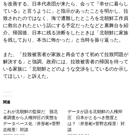
を改善する。日本代表団が来たら、会って『幸せに暮らし
ている』と言うように」と指示があったことを明かし、拉
致されたのではなく、海で遭難したところを北朝鮮工作員
に救出されたという話にする予定だったなどと裏舞台を紹
介。帰国後、日本に残る決断をしたときは「北朝鮮に家族
を残しており、本当に怖かった」と当時を振り返った。
また、「拉致被害者が家族と再会できて初めて拉致問題が
解決する」と強調。政府には、拉致被害者の帰国を待って
いる家族に「北朝鮮とどのような交渉をしているのか示し
てほしい」と訴えた。
関連
これが北朝鮮の監獄だ 脱北
データが語る北朝鮮の人権抑
者調査から人権抑圧の実態を
圧 日本がとるべき態度と
データベース化〈井形彬×菅野
は？〈井形彬×菅野志桜里〉対
志桜里〉対談
談