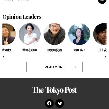
検索
Opinion Leaders
高森明勅
菅野志桜里
伊勢崎賢治
佐藤 暁子
川上高
READ MORE
The
Tokyo
Post