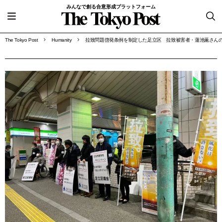
みんなで創る合意形成プラットフォーム
The Tokyo Post
Humanity
拉致問題啓発条例を制定した足立区 拉致被害者・蓮池薫さん