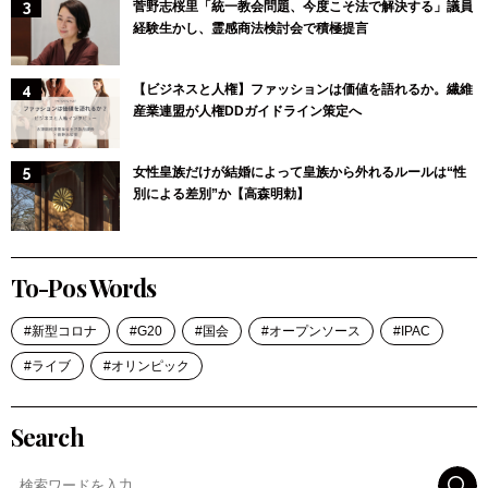
菅野志桜里「統一教会問題、今度こそ法で解決する」議員
経験生かし、霊感商法検討会で積極提言
【ビジネスと人権】ファッションは価値を語れるか。繊維
産業連盟が人権DDガイドライン策定へ
女性皇族だけが結婚によって皇族から外れるルールは“性
別による差別”か【高森明勅】
To-Pos Words
新型コロナ
G20
国会
オープンソース
IPAC
ライブ
オリンピック
Search